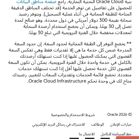
بنية Oracle Cloud التحتية التجارية. راجع
صفحة مناطق البيانات
للحصول على تفاصيل عن توفر الخدمة (قد تختلف المناطق الدقيقة
المتاحة للطبقة المجانية في أثناء عملية التسجيل). ويتوفر رصيد
سحابة بقيمة 300 دولار أمريكي في دول محددة، وهو صالح لمدة
تصل إلى 30 يومًا. ويمكن أن يخضع استخدام أرصدة السحابة
لمعدلات مخفضة خلال الفترة الترويجية التي تبلغ 30 يومًا.
** يخضع التوفر إلى الطبقة المجانية لحدود السعة. إن حدود السعة
المدرجة ضمن كل خدمة ما هي إلا تقديرات فقط وهي تعكس السعة
القصوى التي يمكنك الحصول عليها إذا كنت تستهلك أرصدتك
بالكامل في خدمة واحدة خلال الفترة الترويجية. يمكن أن تكون السعة
القصوى لكل خدمة تحصل عليها أقل إذا كنت تستهلك خدمات
متعددة. تخضع قائمة الخدمات وتقديرات السعات للتغيير. ‏‫رصيدك
متاح لك في وحدة تحكم Oracle Cloud Infrastructure.
© 2026 Oracle
شروط الاستخدام والخصوصية
خيارات الإعلان
الوظائف
الاشتراك في رسائل البريد الإلكتروني
خط المساعدة للتكامل
الاتصال بنا