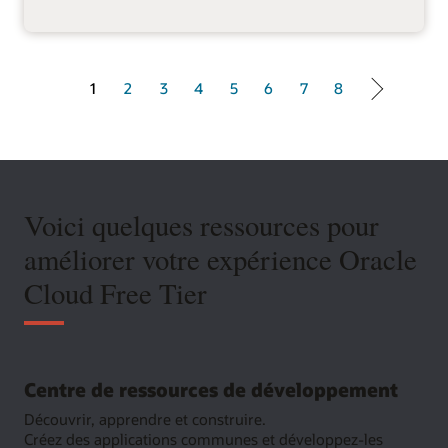
1 of 8
1
2
3
4
5
6
7
8
Voici quelques ressources pour
améliorer votre expérience Oracle
Cloud Free Tier
Centre de ressources de développement
Découvrir, apprendre et construire.
Créez des applications communes et développez-les