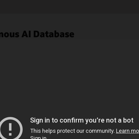
mous AI Database
LiveLabs
Obtenha experiência prática usando o Oracle
Autonomous AI Database com nossos tutoriais
online gratuitos. Os tópicos incluem
provisionamento e carregamento de dados,
realização de análises avançadas, desenvolvimento
de aplicativos e muito mais