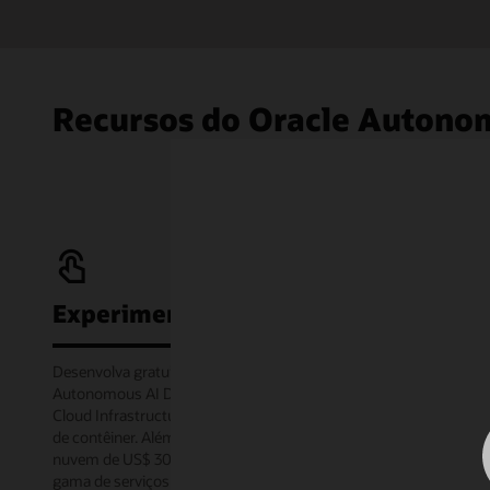
Recursos do Oracle Autono
Experimente gratuitamente
Desenvolva gratuitamente com o serviço Oracle
Autonomous AI Database Always Free na Oracle
Cloud Infrastructure ou offline por meio da imagem
de contêiner. Além disso, receba um crédito de
nuvem de US$ 300 para experimentar uma ampla
gama de serviços do Oracle Cloud por 30 dias por