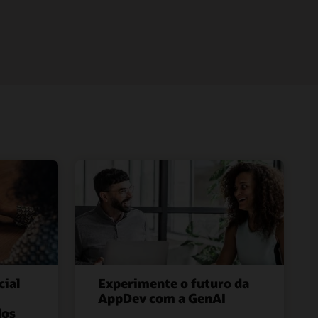
cial
Experimente o futuro da
AppDev com a GenAI
dos