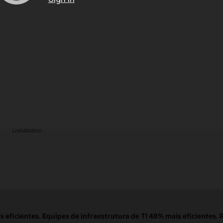
Documentação
Encontre as respostas que você precisa na
documentação abrangente do Autonomous AI
Database.
eficientes. Equipes de infraestrutura de TI 48% mais eficientes. 