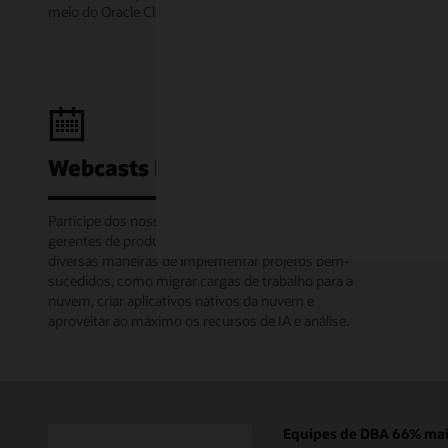
meio do Oracle Cloud Modo Gratuito.
Webcasts Learning Lounge
Participe dos nossos webinars mensais em que os
gerentes de produtos da Oracle compartilham
diversas maneiras de implementar projetos bem-
sucedidos, como migrar cargas de trabalho para a
nuvem, criar aplicativos nativos da nuvem e
aproveitar ao máximo os recursos de IA e análise.
Equipes de DBA 66% mais 