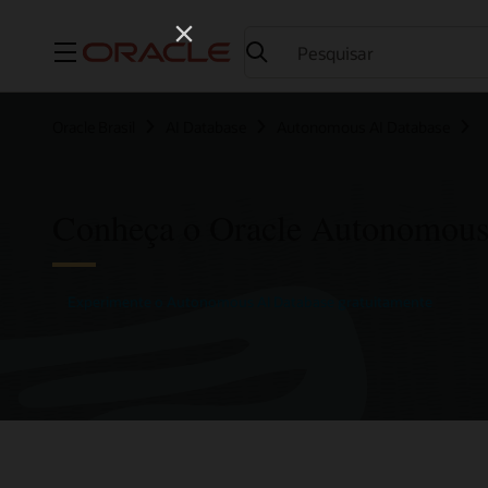
Menu
Oracle Brasil
AI Database
Autonomous AI Database
Conheça o Oracle Autonomous
Experimente o Autonomous AI Database gratuitamente