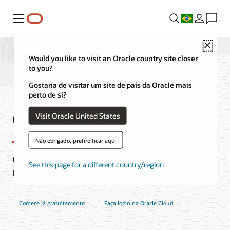
Menu
Close
Would you like to visit an Oracle country site closer
to you?
Modo Gratuito da
Gostaria de visitar um site de país da Oracle mais
perto de si?
Oracle Cloud
Visit Oracle United States
Não obrigado, prefiro ficar aqui
Crie, teste e implemente aplicações na
See this page for a different country/region
Oracle Cloud gratuitamente.
Comece já gratuitamente
Faça login na Oracle Cloud