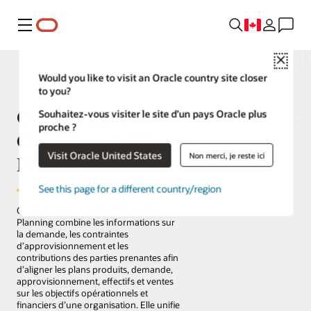
Menu
Close
Would you like to visit an Oracle country site closer
to you?
Oracle Fusion
Souhaitez-vous visiter le site d’un pays Oracle plus
proche ?
Cloud Supply Chain
Visit Oracle United States
Non merci, je reste ici
Planning
See this page for a different country/region
Oracle Fusion Cloud Supply Chain
Planning combine les informations sur
la demande, les contraintes
d’approvisionnement et les
contributions des parties prenantes afin
d’aligner les plans produits, demande,
approvisionnement, effectifs et ventes
sur les objectifs opérationnels et
financiers d’une organisation. Elle unifie