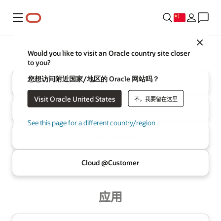
菜单
Close
Oracle
基础设施
Would you like to visit an Oracle country site closer
to you?
您想访问附近国家/地区的 Oracle 网站吗？
Cloud
Visit Oracle United States
不，我要留在这里
多云技术
AI 数据库
See this page for a different country/region
AI Data
Platform
Cloud @
Customer
应用