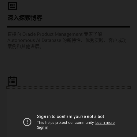
深入探索博客
直接向 Oracle Product Management 专家了解
Autonomous AI Database 的新特性、优秀实践、客户成功
案例和其他进展。
Learning Lounge 网播
观看每月举办的网络研讨会，聆听 Oracle 产品经理为您分享
如何成功地部署项目，例如将工作负载迁移到云端、构建云
原生应用以及充分利用 AI 和分析功能。