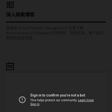
深入探索博客
直接向 Oracle Product Management 专家了解
Autonomous AI Database 的新特性、优秀实践、客户成功
案例和其他进展。
Learning Lounge 网播
观看每月举办的网络研讨会，聆听 Oracle 产品经理为您分享
如何成功地部署项目，例如将工作负载迁移到云端、构建云
原生应用以及充分利用 AI 和分析功能。