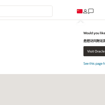
C
uld you like to visit an Oracle country site closer to you?
想访问附近国家/地区的 Oracle 网站吗？
Visit Oracle United States
不，我要留在这里
e this page for a different country/region