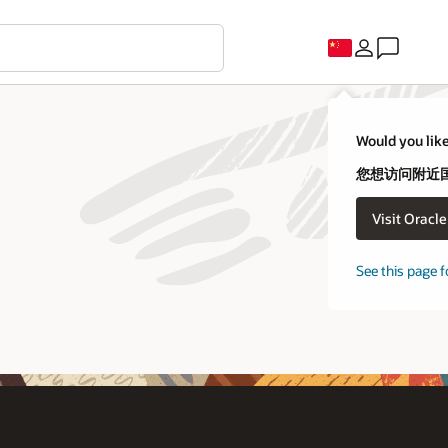
Would you like
您想访问附近国家
Visit Oracl
See this page f