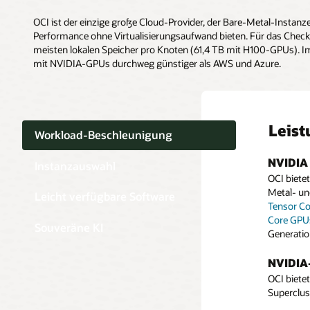
OCI ist der einzige große Cloud-Provider, der Bare-Metal-Insta
Performance ohne Virtualisierungsaufwand bieten. Für das Check
meisten lokalen Speicher pro Knoten (61,4 TB mit H100-GPUs). Im
mit NVIDIA-GPUs durchweg günstiger als AWS und Azure.
Leis
Workload-Beschleunigung
NVIDIA
VM-Ins
Greifen
Instanzauswahl
Verteil
Contain
OCI biete
Bei virtu
Der
Oracl
In Kombi
Entwickle
Metal- un
Ampere un
Data Scie
Leicht verfügbare Software
OCI
Unter
einen hoc
Tensor C
bis 64 GB
um Kunden
auszuführ
Registrie
Core GPU
Netzwerkb
Daten zu 
Souveräne KI
nutzen. B
Generatio
Soverei
V2 API
und
Bare Me
NVIDIA 
Registrier
Unterstüt
NVIDIA
Verwenden
Holen Sie 
Kubernete
einschließ
OCI biete
Instinct 
Softwarep
Superclus
Hopper G
generativ