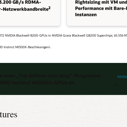
 3.200 GB/s RDMA-
Rightsizing mit VM un
2
Performance mit Bare-
r-Netzwerkbandbreite
Instanzen
131.072 NVIDIA Blackwell B200-GPUs in NVIDIA Grace Blackwell GB200 Superchips; 65.536
D Instinct MI300X-Beschleunigern.
Probeve
das neue „Try-before-you-buy“-Programm
Melde
AMD Instinct MI300X-GPUs an.
an
tures