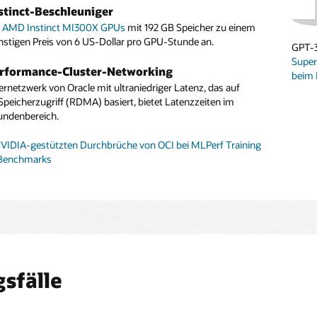
tinct-Beschleuniger
etes-Orchestrierung
 DGX Cloud
t
e die Vorteile von
GX Cloud
AMD Instinct MI300X GPUs
auf OCI ist eine KI-Training-as-a-Service-Plattform,
verwaltetem Kubernetes
mit 192 GB Speicher zu einem
,
Service-Mesh
und
stigen Preis von 6 US-Dollar pro GPU-Stunde an.
 Registry
ür KI-optimierte, serverlose Erfahrung für Entwickler bietet.
, um KI-/ML-Training und -Inferenzen mit
GPT-3
Vergl
n zu orchestrieren.
Super
erformance-Cluster-Networking
beim 
ikrendering mit NVIDIA A10-GPU-Ausprägungen auf OCI
ernetzwerk von Oracle mit ultraniedriger Latenz, das auf
Speicherzugriff (RDMA) basiert, bietet Latenzzeiten im
undenbereich.
NVIDIA-gestützten Durchbrüche von OCI bei MLPerf Training
 Benchmarks
sfälle