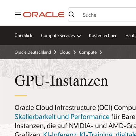
Menü
Überblick
Compute Services
Kostenrechner
Häufi
Oracle Deutschland
Cloud
Compute
GPU-Instanzen
Oracle Cloud Infrastructure (OCI) Compu
Skalierbarkeit und Performance
für Bare
Instanzen, die auf NVIDIA- und AMD-Gr
Grafiken,
KI-Inferenz, KI-Training, digita