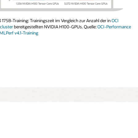
 175B-Training: Trainingszeit im Vergleich zur Anzahl der in
eich der Performance von NVIDIA V100- und A10-GPUs
OCI
cluster
bereitgestellten NVIDIA H100-GPUs. Quelle:
OCI-Performance
MLPerf v4.1-Training