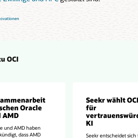
novationen
zu OCI
sammenarbeit
Seekr wählt OC
schen Oracle
für
d AMD
vertrauenswür
KI
le und AMD haben
kündigt, dass AMD
Seekr entscheidet sich 