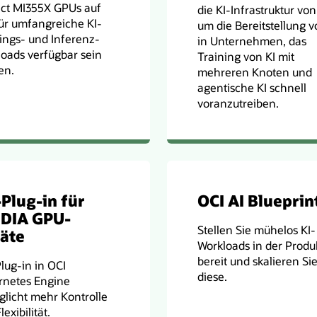
nct MI355X GPUs auf
die KI-Infrastruktur von
ür umfangreiche KI-
um die Bereitstellung v
ings- und Inferenz-
in Unternehmen, das
oads verfügbar sein
Training von KI mit
en.
mehreren Knoten und
agentische KI schnell
voranzutreiben.
Plug-in für
OCI AI Blueprin
DIA GPU-
Stellen Sie mühelos KI-
äte
Workloads in der Produ
bereit und skalieren Si
lug-in in OCI
diese.
rnetes Engine
licht mehr Kontrolle
exibilität.