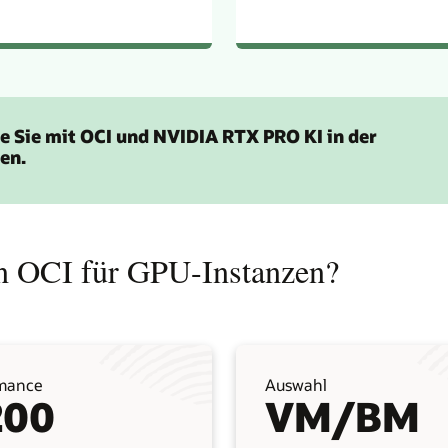
wie Sie mit OCI und NVIDIA RTX PRO KI in der
en.
on OCI für GPU-Instanzen?
mance
Auswahl
200
VM/BM