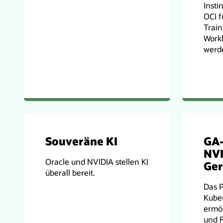
Insti
OCI f
Train
Workl
werd
Souveräne KI
GA-
NVI
Oracle und NVIDIA stellen KI
Ger
überall bereit.
Das P
Kube
ermög
und Fl