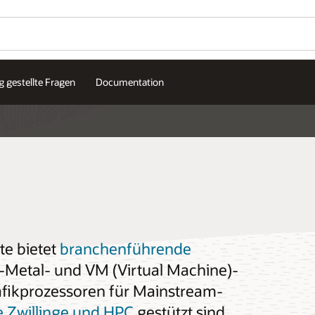
g gestellte Fragen
Documentation
te bietet
branchenführende
-Metal- und VM (Virtual Machine)-
afikprozessoren für Mainstream-
le Zwillinge und HPC
gestützt sind.