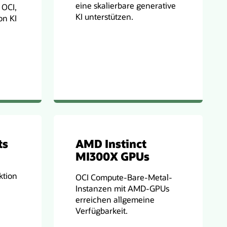
eine skalierbare generative
 OCI,
KI unterstützen.
on KI
ts
AMD Instinct
MI300X GPUs
ktion
OCI Compute-Bare-Metal-
e
Instanzen mit AMD-GPUs
erreichen allgemeine
Verfügbarkeit.