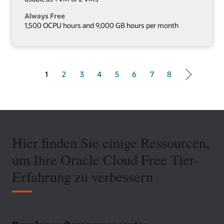
Always Free
1,500 OCPU hours and 9,000 GB hours per month
1 of 8
1
2
3
4
5
6
7
8
Hier finden Sie einige Ressourcen,
um Ihre Oracle Cloud Free Tier-
Erfahrung zu verbessern