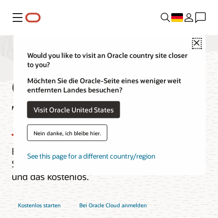
Menü
Close
Would you like to visit an Oracle country site closer
to you?
Oracle Cloud Free
Möchten Sie die Oracle-Seite eines weniger weit
entfernten Landes besuchen?
Tier
Visit Oracle United States
Nein danke, ich bleibe hier.
Erstellen, testen und implementieren
See this page for a different country/region
Sie Anwendungen in Oracle Cloud –
und das kostenlos.
Kostenlos starten
Bei Oracle Cloud anmelden