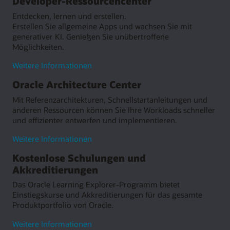
Developer-Ressourcencenter
Entdecken, lernen und erstellen.
Erstellen Sie allgemeine Apps und wachsen Sie mit
generativer KI. Genießen Sie unübertroffene
Möglichkeiten.
zum
Weitere Informationen
Developer
Oracle Architecture Center
Resource
Center
Mit Referenzarchitekturen, Schnellstartanleitungen und
anderen Ressourcen können Sie Ihre Workloads schneller
und effizienter entwerfen und implementieren.
zum
Weitere Informationen
Oracle
Kostenlose Schulungen und
Architecture
Akkreditierungen
Center
Das Oracle Learning Explorer-Programm bietet
Einstiegskurse und Akkreditierungen für das gesamte
Produktportfolio von Oracle.
zu
Weitere Informationen