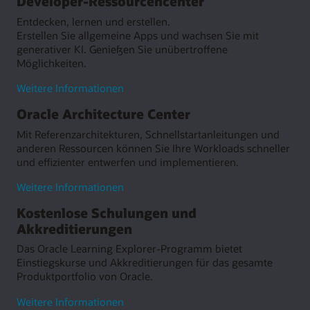
Developer-Ressourcencenter
Entdecken, lernen und erstellen.
Erstellen Sie allgemeine Apps und wachsen Sie mit
generativer KI. Genießen Sie unübertroffene
Möglichkeiten.
zum
Weitere Informationen
Developer
Oracle Architecture Center
Resource
Center
Mit Referenzarchitekturen, Schnellstartanleitungen und
anderen Ressourcen können Sie Ihre Workloads schneller
und effizienter entwerfen und implementieren.
zum
Weitere Informationen
Oracle
Kostenlose Schulungen und
Architecture
Akkreditierungen
Center
Das Oracle Learning Explorer-Programm bietet
Einstiegskurse und Akkreditierungen für das gesamte
Produktportfolio von Oracle.
zu
Weitere Informationen