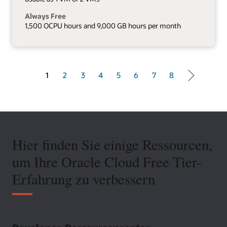
Always Free
1,500 OCPU hours and 9,000 GB hours per month
1 of 8
1
2
3
4
5
6
7
8
Hier finden Sie einige Ressourcen,
um Ihre Oracle Cloud Free Tier-
Erfahrung zu verbessern