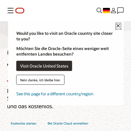
Menü
Close
Would you like to visit an Oracle country site closer
to you?
Oracle Cloud Free
Möchten Sie die Oracle-Seite eines weniger weit
entfernten Landes besuchen?
Tier
Visit Oracle United States
Nein danke, ich bleibe hier.
Erstellen, testen und implementieren
See this page for a different country/region
Sie Anwendungen in Oracle Cloud –
und das kostenlos.
Kostenlos starten
Bei Oracle Cloud anmelden