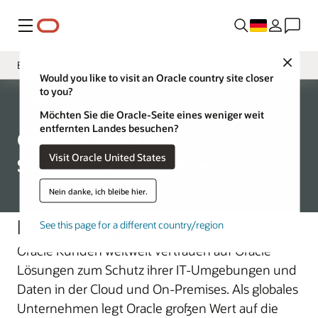
Menü
Close
Einführung
Would you like to visit an Oracle country site closer
to you?
Suppliers Security
Unternehmens-
Möchten Sie die Oracle-Seite eines weniger weit
Hardwaresicherheit und -sicherung
entfernten Landes besuchen?
Oracle Supply Chain
Visit Oracle United States
Security and Assurance
Nein danke, ich bleibe hier.
Einführung
See this page for a different country/region
Oracle Kunden weltweit vertrauen auf Oracle
Lösungen zum Schutz ihrer IT-Umgebungen und
Daten in der Cloud und On-Premises. Als globales
Unternehmen legt Oracle großen Wert auf die