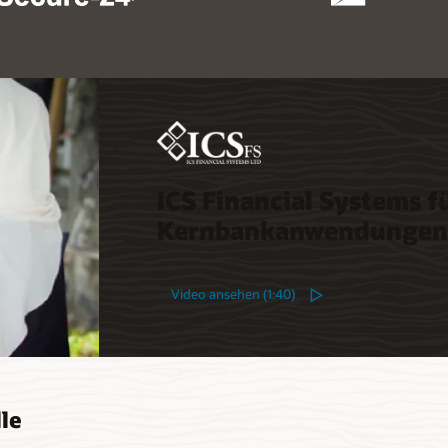
ICS Financial Systems f
Kernbankanwendungen bi
Video ansehen (1:40)
le