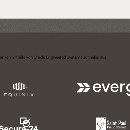
ken mithilfe von Oracle Engineered Systems schneller aus,