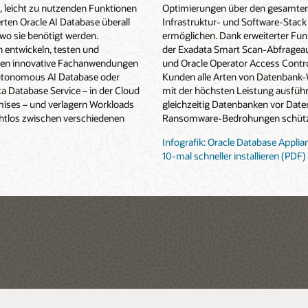
, leicht zu nutzenden Funktionen
Optimierungen über den gesamten
rten Oracle AI Database überall
Infrastruktur- und Software-Stac
, wo sie benötigt werden.
ermöglichen. Dank erweiterter Fun
entwickeln, testen und
der Exadata Smart Scan-Abfragea
ren innovative Fachanwendungen
und Oracle Operator Access Contr
utonomous AI Database oder
Kunden alle Arten von Datenbank
a Database Service – in der Cloud
mit der höchsten Leistung ausfüh
ises – und verlagern Workloads
gleichzeitig Datenbanken vor Date
ahtlos zwischen verschiedenen
Ransomware-Bedrohungen schüt
Infografik: Oracle Database Applian
10-mal schneller installieren (PDF)