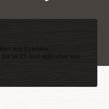
ührt mit Exadata
s zu 27-mal schneller aus