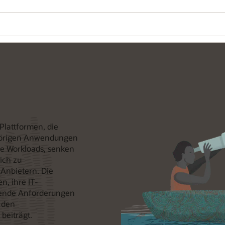
Plattformen, die
hörigen Anwendungen
he Workloads, senken
ich zu
nbietern. Die
n, ihre IT-
eigende Anforderungen
 den
beiträgt.