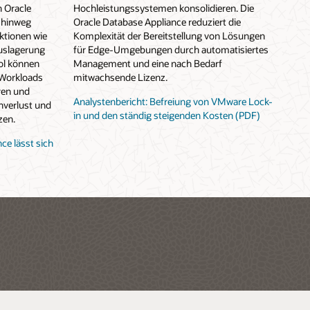
 Oracle
Hochleistungssystemen konsolidieren. Die
k hinweg
Oracle Database Appliance reduziert die
ktionen wie
Komplexität der Bereitstellung von Lösungen
uslagerung
für Edge-Umgebungen durch automatisiertes
ol können
Management und eine nach Bedarf
-Workloads
mitwachsende Lizenz.
ren und
Analystenbericht: Befreiung von VMware Lock-
nverlust und
in und den ständig steigenden Kosten (PDF)
zen.
ce lässt sich