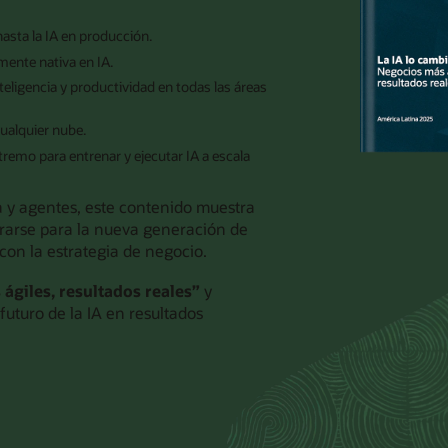
 hasta la IA en producción.
mente nativa en IA.
teligencia y productividad en todas las áreas
cualquier nube.
remo para entrenar y ejecutar IA a escala
a y agentes, este contenido muestra
rarse para la nueva generación de
 con la estrategia de negocio.
ágiles, resultados reales”
y
uturo de la IA en resultados