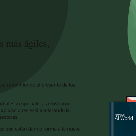
s más ágiles,
está redefiniendo el presente de los
lobales y especialistas mostraron
s aplicaciones está acelerando la
sectores.
ias que están dando forma a la nueva