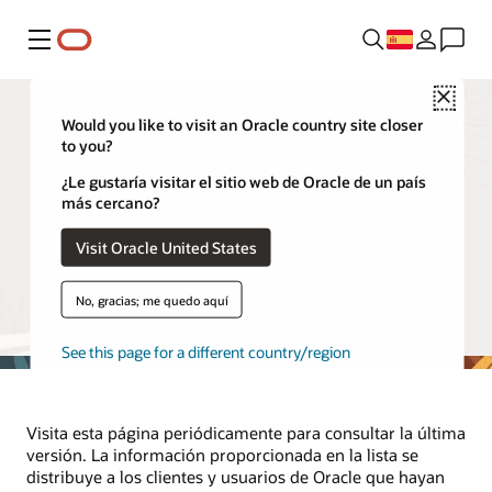
Menú
Close
Would you like to visit an Oracle country site closer
to you?
Proveedores y partners
¿Le gustaría visitar el sitio web de Oracle de un país
más cercano?
En esta página se enumeran los proveedores externos que
Visit Oracle United States
procesan información personal de clientes y usuarios de
Oracle ubicados en Kenia, Nigeria, Filipinas, Corea del Sur y
Turquía en nombre de Oracle. La lista se actualizará
No, gracias; me quedo aquí
periódicamente según sea necesario.
See this page for a different country/region
Visita esta página periódicamente para consultar la última
versión. La información proporcionada en la lista se
distribuye a los clientes y usuarios de Oracle que hayan