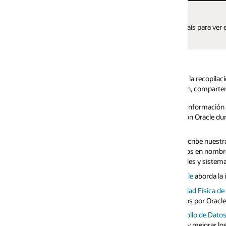
ís para ver el contenido en el idioma local y acceder a la información espec
la recopilación y el uso de la información personal. Las siguientes polític
izan, comparten y procesan su Información personal:
 información que recopilamos en relación con su uso de sitios web, aplicac
con Oracle durante reuniones presenciales en instalaciones de Oracle o en e
ribe nuestras prácticas de privacidad y seguridad que se aplican al tratar c
os en nombre de los clientes de Oracle; y (ii) información personal conte
edes y sistemas de Oracle.
le
aborda la información que podemos recopilar en relación con los esfuerz
dad Física de Oracle
explica cómo Oracle trata la información personal en 
s por Oracle, así como a las redes y los sistemas de Oracle.
ollo de Datos del Cliente
describe el tratamiento de datos personales que Orac
 y mejorar los productos y Servicios Oracle, así como para fines de segur