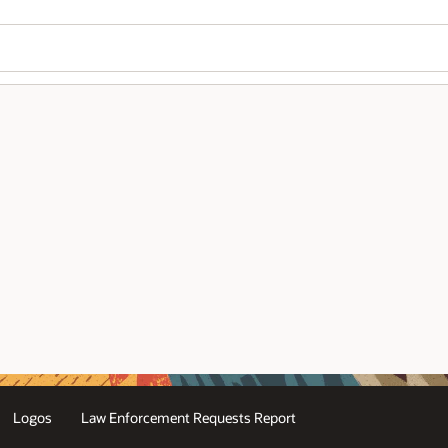
Wo
¿L
Se