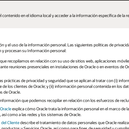
Ver contenido
ífica de la región.
as de privacidad de Oracle se ajustan a las diferentes maneras en que las
iones móviles y páginas de redes sociales de Oracle que se enlazan a la
ventos de Oracle, y en el contexto de otras actividades de marketing y
on (i) información personal de servicios con el fin de realizar servicios de
nida en los datos de operaciones de sistemas generados por la interacción 
os de reclutamiento en línea y fuera de línea de Oracle.
el marco de las medidas de protección y seguridad aplicables a los campus
le realiza en relación con las actividades de inteligencia artificial y
idad y cumplimiento.