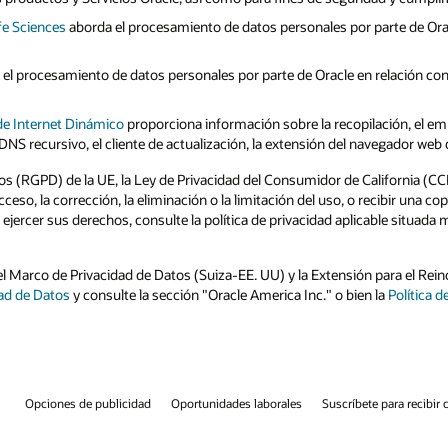
rte de Oracle Life Sciences para facilitar las actividades de investigació
elación con la prestación por parte de Oracle de los Productos y Servicio
ación, el empleo, el intercambio y la tramitación de información personal
avegador web de indicador y las balizas RUM.
fornia (CCPA) y otras leyes y normativas aplicables los individuos podrá
 recibir una copia de su información personal que esté en posesión de Oracle
ble situada más arriba o visita la pestaña
Opciones de privacidad
para más
n para el Reino Unido del Marco de Privacidad de Datos (UE-EE. UU). Para
 la
Política de Privacidad de Oracle Services
.
e para recibir correos electrónicos
Línea de integridad