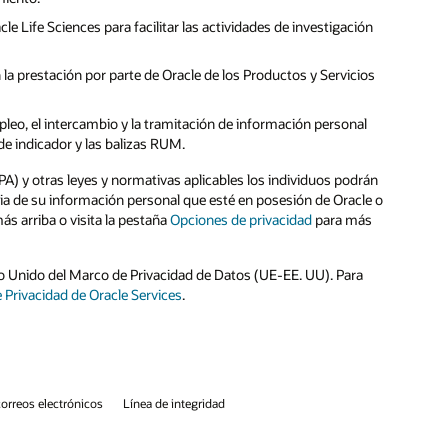
n
s
n
 o