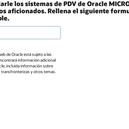
le los sistemas de PDV de Oracle MICROS
los aficionados. Rellena el siguiente for
le.
web de Oracle está sujeto a las
ncontrará información adicional
cle, incluida información sobre
s transfronterizas y otros temas.