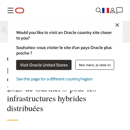
Menu
Close
Would you like to visit an Oracle country site closer
to you?
Souhaitez-vous visiter le site d’un pays Oracle plus
proche ?
Oracle a été nommé leader
Visit Oracle United States
Non merci, je reste ici
pour l'exhaustivité de sa vision
dans le Magic Quadrant™
See this page for a different country/region
2025 de Gartner® pour les
infrastructures hybrides
distribuées