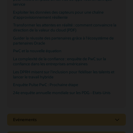
Lire le baromètre mondial de l'emploi en IA
service
Prêt à libérer de la valeur et des performances avec
Exploiter les données des capteurs pour une chaîne
Oracle Cloud Infrastructure et PwC ?
d'approvisionnement résiliente
Exploiter l'avantage de l'IA dans le domaine
Transformer les attentes en réalité : comment convaincre la
financier
direction de la valeur du cloud (PDF)
La puissance de l'IA : transformer les centres de
Guider la réussite des partenaires grâce à l'écosystème de
données et dynamiser les services publics
partenaires Oracle
Mise à jour semestrielle : Prévisions de l'IA 2025
PwC et la nouvelle équation
La complexité de la confiance : enquête de PwC sur la
confiance dans les entreprises américaines
Les DPRH misent sur l'inclusion pour fidéliser les talents et
lancer le travail hybride
Enquête Pulse PwC : Prochaine étape
24e enquête annuelle mondiale sur les PDG - Etats-Unis
Evénements