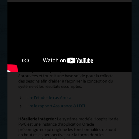
Lire le communiqué de presse Apollo
Lire le témoignage client de Sakura Finetek
Regarder l'enregistrement de la session sur les
services d'analyse Oracle CloudWorld avec
Cleveland Clinic et Indiana University Health
Assurance :
Le système modèle préconfiguré de PwC
pour l'assurance fournit un environnement Oracle actif
avec des cas d'utilisation, des configurations, des cas de
test et des rapports propres au secteur de l'assurance
afin d'accélérer l'implémentation. Le système modèle
met en place des pratiques d'excellence et des solutions
éprouvées et fournit une base solide pour la collecte
des besoins afin d'aider à façonner la conception du
système et les résultats escomptés.
Lire l'étude de cas Amica
Lire le rapport Assurance & LDTI
Hôtellerie intégrée :
Le système modèle Hospitality de
PwC est une instance d'application Oracle
préconfigurée qui englobe les fonctionnalités de bout
en bout et les perspectives sur la façon dont les