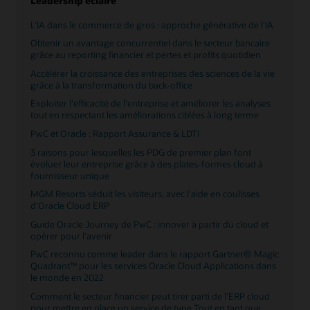
Leadership éclairé
transformation de l'entreprise axée sur les ressources
humaines, tout en fournissant des solutions
L'IA dans le commerce de gros : approche générative de l'IA
numériques.
Obtenir un avantage concurrentiel dans le secteur bancaire
Lire l'enquête mondiale sur les collaborateurs
grâce au reporting financier et pertes et profits quotidien
Accélérer la croissance des entreprises des sciences de la vie
IA :
L'intelligence artificielle est devenue omniprésente
grâce à la transformation du back-office
dans les conversations quotidiennes, qu'il s'agisse
d'automatisation ou d'IA générative. PwC a réalisé de
Exploiter l'efficacité de l'entreprise et améliorer les analyses
nombreux investissements importants en matière
tout en respectant les améliorations ciblées à long terme
d'utilisation et de développement de l'intelligence
PwC et Oracle : Rapport Assurance & LDTI
artificielle auprès de ses clients. En utilisant la
technologie d'IA intégrée aux applications Oracle Cloud
3 raisons pour lesquelles les PDG de premier plan font
et en étendant Oracle Cloud avec des solutions d'IA
évoluer leur entreprise grâce à des plates-formes cloud à
personnalisées, PwC aide à rassembler des cas
fournisseur unique
d'utilisation réels du secteur qui démontrent le potentiel
MGM Resorts séduit les visiteurs, avec l'aide en coulisses
de transformation de l'IA.
d'Oracle Cloud ERP
Consulter la page Web consacrée à l'IA
Guide Oracle Journey de PwC : innover à partir du cloud et
opérer pour l'avenir
PwC lance un système d'exploitation d'IA agentique
pour révolutionner les workflows d'IA dans les
PwC reconnu comme leader dans le rapport Gartner® Magic
entreprises
Quadrant™ pour les services Oracle Cloud Applications dans
le monde en 2022
La puissance de l'IA : transformer les centres de
données et dynamiser les services publics
Comment le secteur financier peut tirer parti de l'ERP cloud
pour mettre en place un service de type Tout en tant que