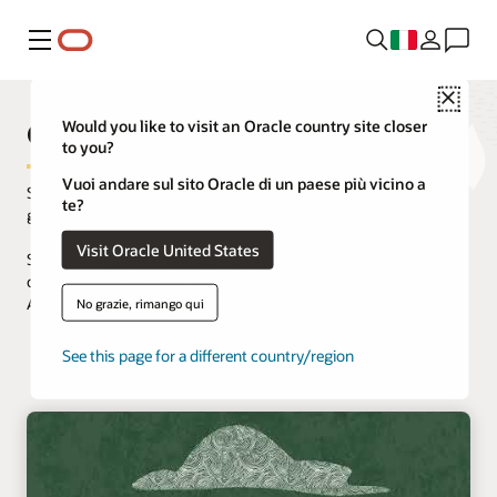
Menu
Close
OCI Cloud Free Tier
Would you like to visit an Oracle country site closer
to you?
Vuoi andare sul sito Oracle di un paese più vicino a
Sviluppa, testa e implementa applicazioni su Oracle Cloud,
te?
gratuitamente.
Visit Oracle United States
Sono stati aggiunti nuovi servizi Oracle Cloud Always Free,
compreso Arm Ampere A1 Compute. Per i progetti di sviluppo
Arm su larga scala puoi richiedere
OCI Arm Accelerator
.
No grazie, rimango qui
See this page for a different country/region
Richiedi una prova gratuita
Accedi a Oracle Cloud