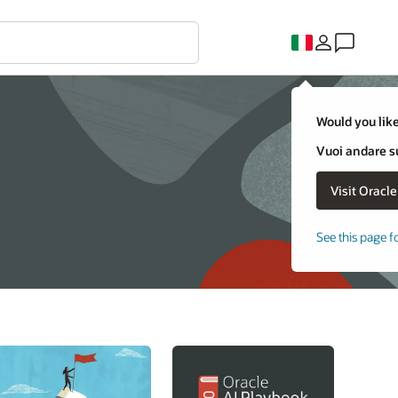
Would you like
Vuoi andare su
See this page f