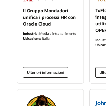
ToFl
Il Gruppo Mondadori
integ
unifica i processi HR con
util
Oracle Cloud
OPER
Industria:
Media e intrattenimento
Ubicazione:
Italia
Indust
Ubicaz
Ulteriori informazioni
Ult