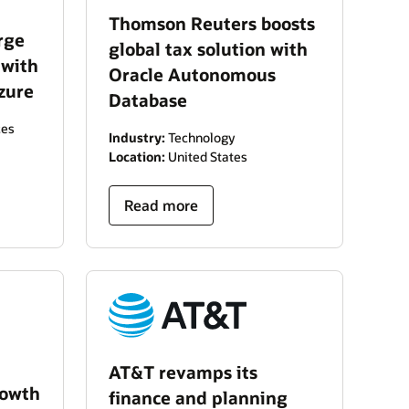
Thomson Reuters boosts
rge
global tax solution with
 with
Oracle Autonomous
zure
Database
ces
Industry:
Technology
Location:
United States
Read more
AT&T revamps its
rowth
finance and planning