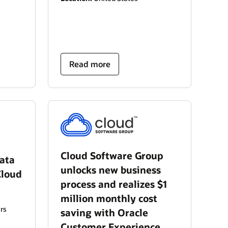
Read more
Cloud Software Group
data
unlocks new business
Cloud
process and realizes $1
million monthly cost
rs
saving with Oracle
Customer Experience