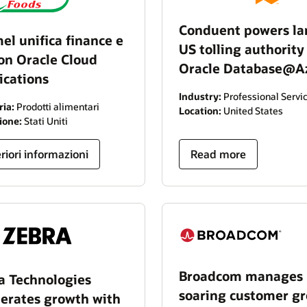
Conduent powers la
el unifica finance e
US tolling authority
on Oracle Cloud
Oracle Database@A
ications
Industry:
Professional Servi
ria:
Prodotti alimentari
Location:
United States
ione:
Stati Uniti
eriori informazioni
Read more
Broadcom manages
a Technologies
soaring customer g
lerates growth with