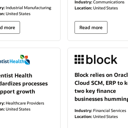
Industry:
Communications
ry:
Industrial Manufacturing
Location:
United States
on:
United States
d more
Read more
Block relies on Orac
ntist Health
Cloud SCM, ERP to 
dardizes processes
two key finance
upport growth
businesses hummin
ry:
Healthcare Providers
on:
United States
Industry:
Financial Services
Location:
United States