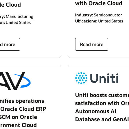
with Oracle Cloud
le Cloud
Industry:
Semiconductor
ry:
Manufacturing
Ubicazione:
United States
on:
United States
d more
Read more
Uniti boosts custom
nifies operations
satisfaction with Or
 Oracle Cloud ERP
Autonomous AI
SCM on Oracle
Database and GenAI
rnment Cloud