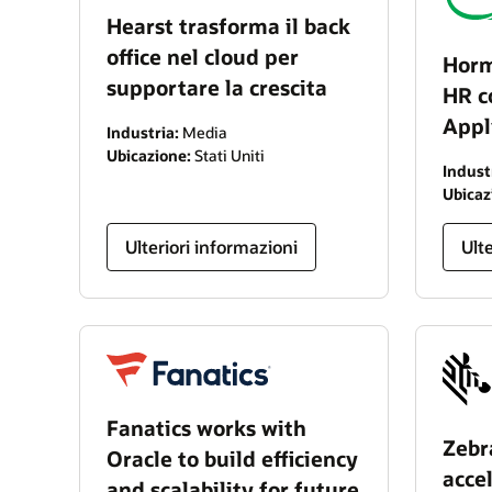
Hearst trasforma il back
office nel cloud per
Horm
supportare la crescita
HR c
Appl
Industria:
Media
Ubicazione:
Stati Uniti
Indust
Ubicaz
Ulteriori informazioni
Ult
Fanatics works with
Zebr
Oracle to build efficiency
acce
and scalability for future