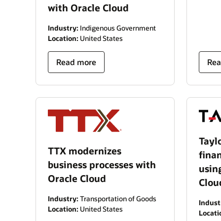
with Oracle Cloud
Industry:
Indigenous Government
Location:
United States
Read more
Rea
Tayl
TTX modernizes
fina
business processes with
usin
Oracle Cloud
Clou
Industry:
Transportation of Goods
Indust
Location:
United States
Locati