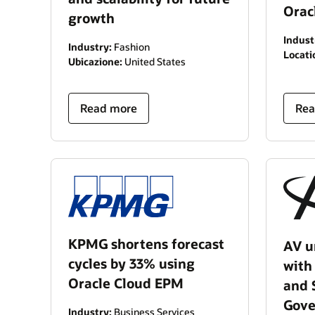
Orac
growth
Indust
Industry:
Fashion
Locati
Ubicazione:
United States
Read more
Rea
KPMG shortens forecast
AV u
cycles by 33% using
with
Oracle Cloud EPM
and 
Gove
Industry:
Business Services