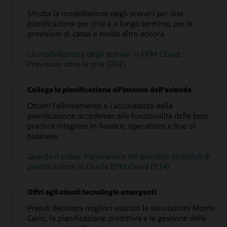
stato patrimoniale e conto economico per classe di asset e
più recenti e inseriscile nei tuoi piani per prendere decisioni
Migliora la pianificazione strategica a breve e lungo termine
business unit.
Sfrutta la modellazione degli scenari per una
più tempestive e obiettive.
Panoramica: Benvenuti in Project Planning (4:11)
integrando perfettamente la pianificazione e l'esecuzione in
pianificazione per crisi e a lungo termine, per le
un unico modello di dati.
Panoramica di Capital (4:20)
previsioni di cassa e molto altro ancora.
Accelera l'analisi dei dati per intraprendere azioni
più rapide con Insights
Scopri i dettagli della soluzione
La modellazione degli scenari in EPM Cloud:
Utilizza l'AI e il machine learning integrati per monitorare
continuativamente i tuoi piani, le previsioni e le varianze, in
Previsioni oltre la crisi (PDF)
modo da ricevere avvisi su anomalie, bias e correlazioni
nascoste. Gli insight rilevanti adesso arrivano vengono
direttamente da te, permettendoti di intraprendere in tempo
Collega la pianificazione all'interno dell'azienda
l'azione giusta.
Ottieni l'allineamento e l'accuratezza della
pianificazione accedendo alle funzionalità delle best
Leggi questa panoramica di Insights e automazione
practice integrate in finance, operations e line of
Guarda questa panoramica di Insights (1:05)
business.
Brief della soluzione Insights in Oracle Cloud EPM (PDF)
Guarda il video: Panoramica dei processi aziendali di
pianificazione in Oracle EPM Cloud (5:14)
Offri agli utenti tecnologie emergenti
Prendi decisioni migliori usando le simulazioni Monte
Carlo, la pianificazione predittiva e la gestione delle