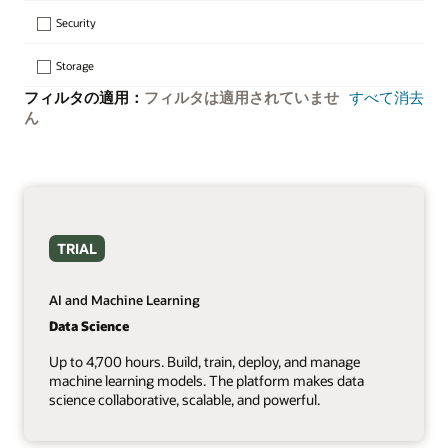
Security
Storage
フィルタの適用：
フィルタは適用されていませ
すべて消去
ん
TRIAL
AI and Machine Learning
Data Science
Up to 4,700 hours. Build, train, deploy, and manage
machine learning models. The platform makes data
science collaborative, scalable, and powerful.