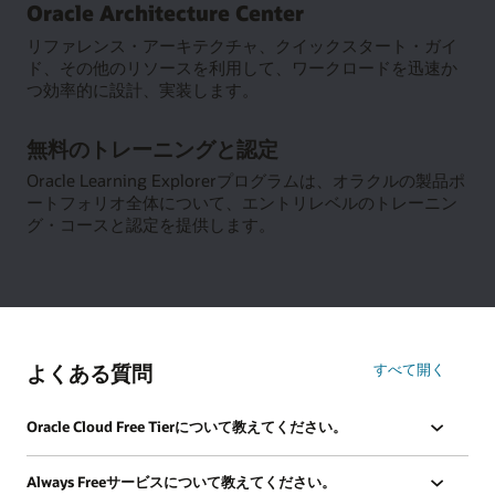
Oracle Architecture Center
Resource
Center
リファレンス・アーキテクチャ、クイックスタート・ガイ
の
ド、その他のリソースを利用して、ワークロードを迅速か
詳
つ効率的に設計、実装します。
細
Oracle
無料のトレーニングと認定
Architecture
Center
Oracle Learning Explorerプログラムは、オラクルの製品ポ
の
ートフォリオ全体について、エントリレベルのトレーニン
詳
グ・コースと認定を提供します。
細
無
料
の
ト
レ
よくある質問
すべて開く
ー
ニ
ン
Oracle Cloud Free Tierについて教えてください。
グ
と
Always Freeサービスについて教えてください。
認