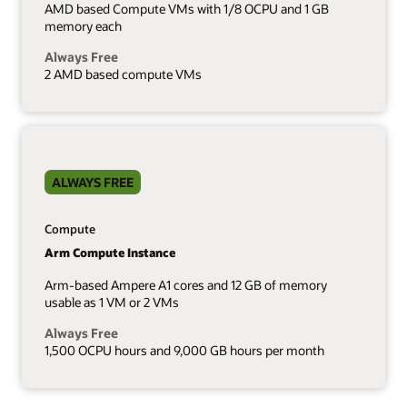
AMD based Compute VMs with 1/8 OCPU and 1 GB
memory each
Always Free
2 AMD based compute VMs
ALWAYS FREE
Compute
Arm Compute Instance
Arm-based Ampere A1 cores and 12 GB of memory
usable as 1 VM or 2 VMs
Always Free
1,500 OCPU hours and 9,000 GB hours per month