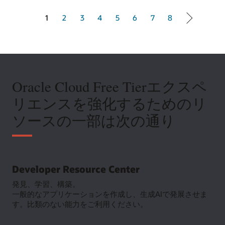
1 of 8
1
2
3
4
5
6
7
8
Oracle Cloud Free Tierエクスペ
リエンスを強化するためのリ
ソースの一部は次の通り
Developer Resource Center
発見、学習、構築。
一般的なアプリケーションを作成し、生成AIで発展させま
す。比類のない能力をご利用ください。
Developer