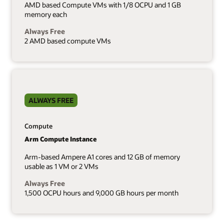
AMD based Compute VMs with 1/8 OCPU and 1 GB
memory each
Always Free
2 AMD based compute VMs
ALWAYS FREE
Compute
Arm Compute Instance
Arm-based Ampere A1 cores and 12 GB of memory
usable as 1 VM or 2 VMs
Always Free
1,500 OCPU hours and 9,000 GB hours per month