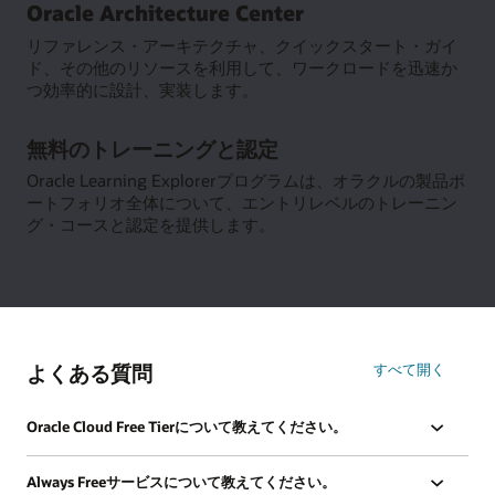
Oracle Architecture Center
Resource
Center
リファレンス・アーキテクチャ、クイックスタート・ガイ
の
ド、その他のリソースを利用して、ワークロードを迅速か
詳
つ効率的に設計、実装します。
細
Oracle
無料のトレーニングと認定
Architecture
Center
Oracle Learning Explorerプログラムは、オラクルの製品ポ
の
ートフォリオ全体について、エントリレベルのトレーニン
詳
グ・コースと認定を提供します。
細
無
料
の
ト
レ
よくある質問
すべて開く
ー
ニ
ン
Oracle Cloud Free Tierについて教えてください。
グ
と
Always Freeサービスについて教えてください。
認