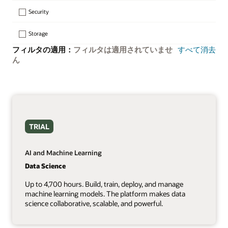
Security
Storage
フィルタの適用：
フィルタは適用されていませ
すべて消去
ん
TRIAL
AI and Machine Learning
Data Science
Up to 4,700 hours. Build, train, deploy, and manage
machine learning models. The platform makes data
science collaborative, scalable, and powerful.