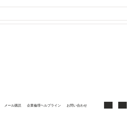
Wo
お
Se
Facebook
X
LinkedIn
YouTube