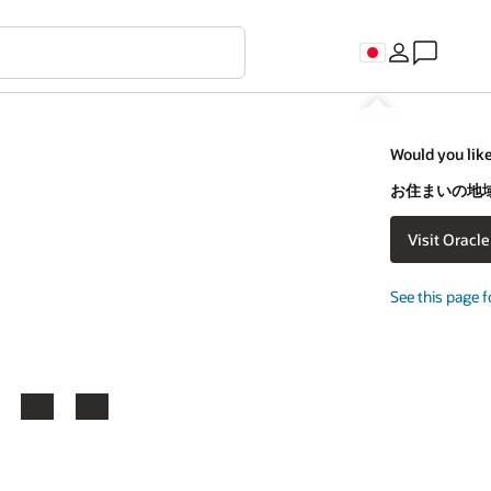
C
uld you like to visit an Oracle country site closer to you?
住まいの地域に合わせたOracleの国別サイトに移動しますか？
Visit Oracle United States
移動しない
e this page for a different country/region