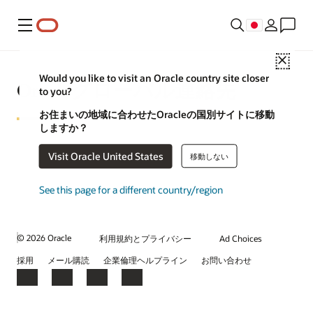
メニュー
Close
Would you like to visit an Oracle country site closer
Oracleグローバル連絡先
to you?
お住まいの地域に合わせたOracleの国別サイトに移動
しますか？
Visit Oracle United States
移動しない
See this page for a different country/region
© 2026 Oracle
利用規約とプライバシー
Ad Choices
採用
メール購読
企業倫理ヘルプライン
お問い合わせ
Facebook
X
LinkedIn
YouTube