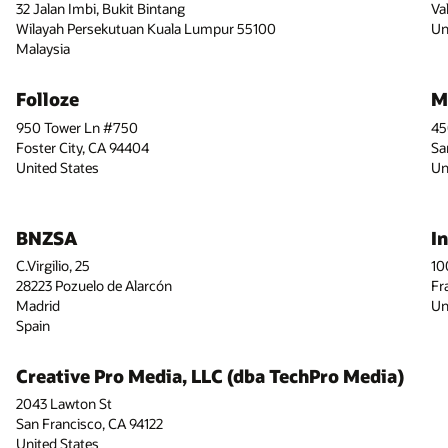
32 Jalan Imbi, Bukit Bintang
Va
Wilayah Persekutuan Kuala Lumpur 55100
Un
Malaysia
Folloze
M
950 Tower Ln #750
45
Foster City, CA 94404
Sa
United States
Un
BNZSA
I
C.Virgilio, 25
10
28223 Pozuelo de Alarcón
Fr
Madrid
Un
Spain
Creative Pro Media, LLC (dba TechPro Media)
2043 Lawton St
San Francisco, CA 94122
United States