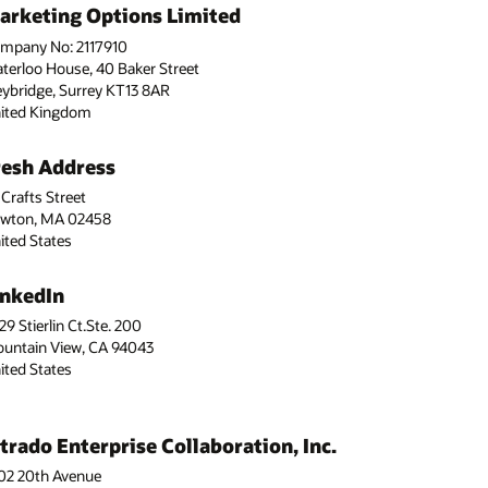
arketing Options Limited
mpany No: 2117910
terloo House, 40 Baker Street
ybridge, Surrey KT13 8AR
ited Kingdom
resh Address
 Crafts Street
wton, MA 02458
ited States
inkedIn
29 Stierlin Ct.Ste. 200
untain View, CA 94043
ited States
ntrado Enterprise Collaboration, Inc.
02 20th Avenue