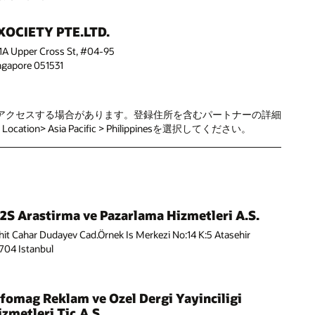
XOCIETY PTE.LTD.
1A Upper Cross St, #04-95
ngapore 051531
人情報にアクセスする場合があります。登録住所を含むパートナーの詳細
Asia Pacific > Philippinesを選択してください。
2S Arastirma ve Pazarlama Hizmetleri A.S.
hit Cahar Dudayev Cad.Örnek Is Merkezi No:14 K:5 Atasehir
704 Istanbul
nfomag Reklam ve Ozel Dergi Yayinciligi
izmetleri Tic.A.S.