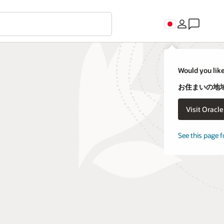
Would you like
お住まいの地域
Visit Oracl
See this page f