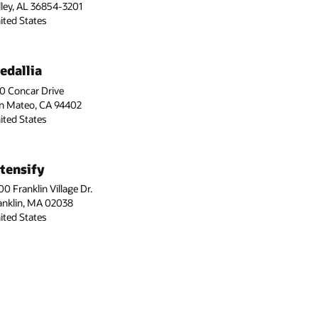
lley, AL 36854-3201
ited States
edallia
0 Concar Drive
n Mateo, CA 94402
ited States
ntensify
00 Franklin Village Dr.
anklin, MA 02038
ited States