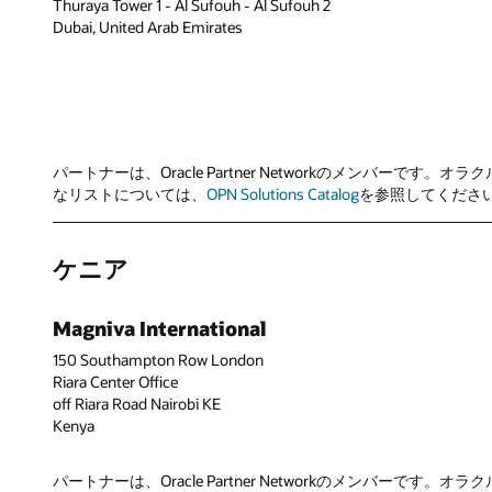
Thuraya Tower 1 - Al Sufouh - Al Sufouh 2
Dubai, United Arab Emirates
パートナーは、Oracle Partner Networkのメン
なリストについては、
OPN Solutions Catalog
を参照してください。Select L
ケニア
Magniva International
150 Southampton Row London
Riara Center Office
off Riara Road Nairobi KE
Kenya
パートナーは、Oracle Partner Networkのメン