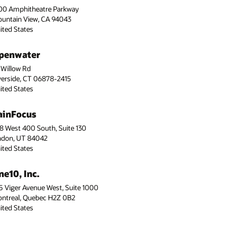
00 Amphitheatre Parkway
untain View, CA 94043
ited States
penwater
 Willow Rd
verside, CT 06878-2415
ited States
ainFocus
8 West 400 South, Suite 130
ndon, UT 84042
ited States
ne10, Inc.
5 Viger Avenue West, Suite 1000
ntreal, Quebec H2Z 0B2
ited States