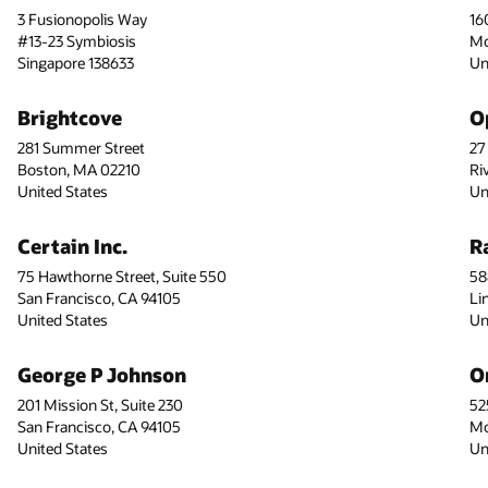
3 Fusionopolis Way
16
#13-23 Symbiosis
Mo
Singapore 138633
Un
Brightcove
O
281 Summer Street
27
Boston, MA 02210
Ri
United States
Un
Certain Inc.
R
75 Hawthorne Street, Suite 550
58
San Francisco, CA 94105
Li
United States
Un
George P Johnson
O
201 Mission St, Suite 230
52
San Francisco, CA 94105
Mo
United States
Un