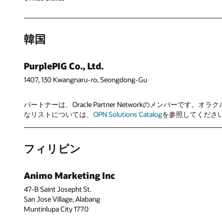
韓国
PurplePIG Co., Ltd.
1407, 130 Kwangnaru-ro, Seongdong-Gu
パートナーは、Oracle Partner Networkのメン
なリストについては、
OPN Solutions Catalog
を参照してください。韓
フィリピン
Animo Marketing Inc
47-B Saint Josepht St.
San Jose Village, Alabang
Muntinlupa City 1770