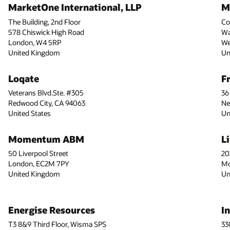
MarketOne International, LLP
M
The Building, 2nd Floor
Co
578 Chiswick High Road
Wa
London, W4 5RP
We
United Kingdom
Un
Loqate
F
Veterans Blvd.Ste. #305
36
Redwood City, CA 94063
Ne
United States
Un
Momentum ABM
L
50 Liverpool Street
20
London, EC2M 7PY
Mo
United Kingdom
Un
Energise Resources
I
T3 8&9 Third Floor, Wisma SPS
33