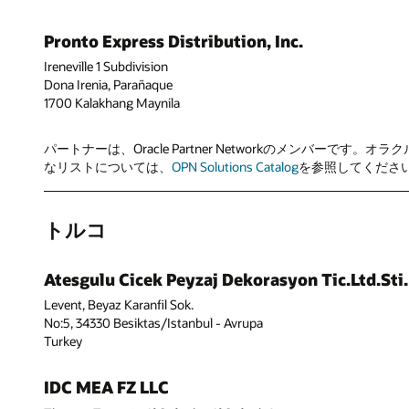
Pronto Express Distribution, Inc.
Ireneville 1 Subdivision
Dona Irenia, Parañaque
1700 Kalakhang Maynila
パートナーは、Oracle Partner Networkのメン
なリストについては、
OPN Solutions Catalog
を参照してください。フ
トルコ
Atesgulu Cicek Peyzaj Dekorasyon Tic.Ltd.Sti.
Levent, Beyaz Karanfil Sok.
No:5, 34330 Besiktas/Istanbul - Avrupa
Turkey
IDC MEA FZ LLC