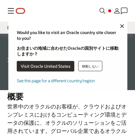
メニュー
Close
概要
Would you like to visit an Oracle country site closer
to you?
サプライヤーセキュリティ
企業の
お住まいの地域に合わせたOracleの国別サイトに移動
ハードウェアセキュリティと保証
しますか？
オラクルのサプライチェー
Visit Oracle United States
移動しない
ンのセキュリティと保証
See this page for a different country/region
概要
世界中のオラクルのお客様が、クラウドおよびオ
ンプレミスにおけるコンピューティング環境とデ
ータの保護に、オラクルのソリューションをご活
用されています。グローバル企業であるオラクル