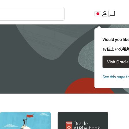
Would you like
お住まいの地域
See this page f