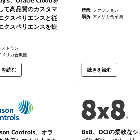
y's、Oracle Cloudを
して高品質のカスタマ
産業:
ファッション
場所:
アメリカ合衆国
エクスペリエンスと従
エクスペリエンスを提
レストラン
アメリカ合衆国
きを読む
続きを読む
8x8、OCIの柔軟な
nson Controls、オラ