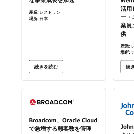
Wend
活用
産業:
レストラン
ー・
場所:
日本
業員
供
産業:
場所:
続きを読む
続
Broadcom、Oracle Cloud
Joh
で急増する顧客数を管理