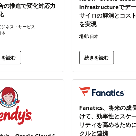
合の推進で変化対応力
Infrastructureで
化
サイロの解消とコス
を実現
ビジネス・サービス
日本
場所:
日本
きを読む
続きを読む
Fanatics、将来の成
けて、効率性とスケ
リティを高めるため
クルと連携