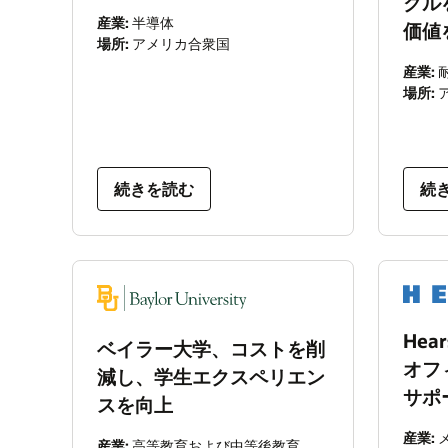
クル
産業:
半導体
価値
場所:
アメリカ合衆国
産業:
場所:
続きを読む
続
He
ベイラー大学、コストを削
オフ
減し、学生エクスペリエン
サポ
スを向上
産業:
産業:
高等教育および中等後教育