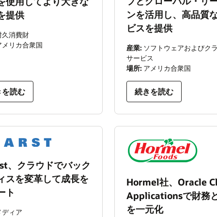
プとグローバル・リ
を使用してより大きな
ンを活用し、高品質
を提供
ビスを提供
耐久消費財
アメリカ合衆国
産業:
ソフトウェアおよびクラウド・
サービス
場所:
アメリカ合衆国
きを読む
続きを読む
arst、クラウドでバック
ィスを変革して成長を
Hormel社、Oracle C
ート
Applicationsで財
を一元化
メディア