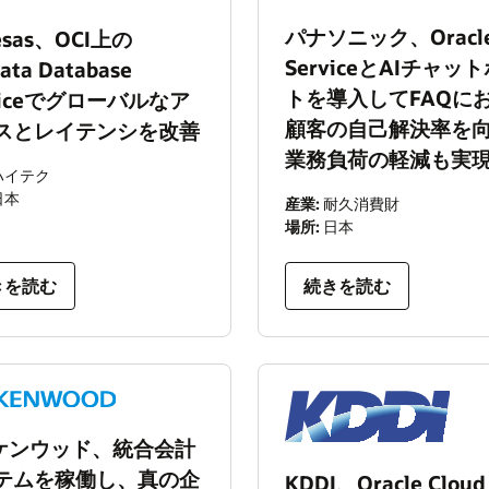
パナソニック、Oracle
esas、OCI上の
ServiceとAIチャッ
ata Database
トを導入してFAQに
viceでグローバルなア
顧客の自己解決率を
スとレイテンシを改善
業務負荷の軽減も実
ハイテク
日本
産業:
耐久消費財
場所:
日本
きを読む
続きを読む
Cケンウッド、統合会計
テムを稼働し、真の企
KDDI、Oracle Cloud