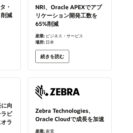
データ・
NRI、Oracle APEXでアプ
ト削減
リケーション開発工数を
65%削減
産業:
ビジネス・サービス
場所:
日本
続きを読む
長に向
Zebra Technologies、
ーラビ
Oracle Cloudで成長を加速
にオラ
産業:
家電