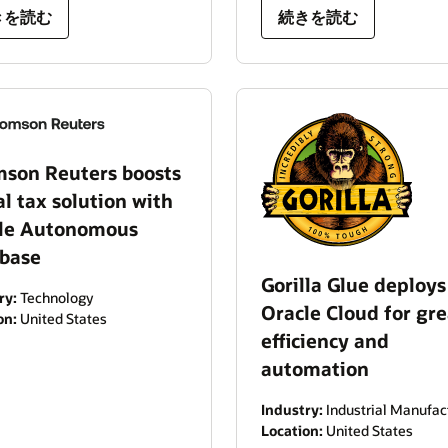
きを読む
続きを読む
son Reuters boosts
al tax solution with
le Autonomous
base
Gorilla Glue deploys
ry:
Technology
Oracle Cloud for gre
on:
United States
efficiency and
automation
Industry:
Industrial Manufac
Location:
United States