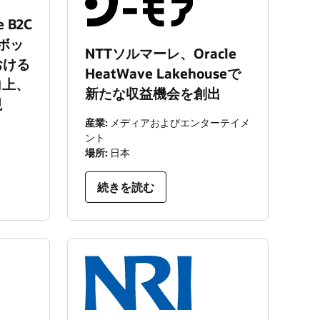
 B2C
トボッ
NTTソルマーレ、Oracle
おける
HeatWave Lakehouseで
向上、
新たな収益機会を創出
現
産業:
メディアおよびエンターテイメ
ント
場所:
日本
続きを読む