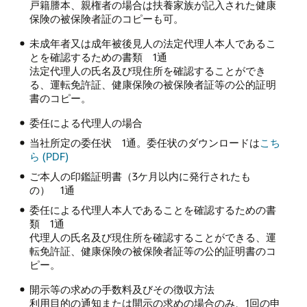
戸籍謄本、親権者の場合は扶養家族が記入された健康
保険の被保険者証のコピーも可。
未成年者又は成年被後見人の法定代理人本人であるこ
とを確認するための書類 1通
法定代理人の氏名及び現住所を確認することができ
る、運転免許証、健康保険の被保険者証等の公的証明
書のコピー。
委任による代理人の場合
当社所定の委任状 1通。委任状のダウンロードは
こち
ら (PDF)
ご本人の印鑑証明書（3ケ月以内に発行されたも
の） 1通
委任による代理人本人であることを確認するための書
類 1通
代理人の氏名及び現住所を確認することができる、運
転免許証、健康保険の被保険者証等の公的証明書のコ
ピー。
開示等の求めの手数料及びその徴収方法
利用目的の通知または開示の求めの場合のみ、1回の申