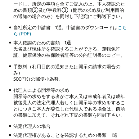
ードし、所定の事項を全てご記入の上、本人確認のた
めの書類②及び手数料③（開示の求め及び利用目的
の通知の場合のみ）を同封し下記宛にご郵送下さい。
当社所定の申請書 1通。申請書のダウンロードは
こち
ら (PDF)
本人確認のための書類 1通
氏名及び現住所を確認することができる、運転免許
証、健康保険の被保険者証等の公的証明書のコピー。
手数料（利用目的の通知または開示の請求の場合の
み）
500円分の郵便小為替。
代理人による開示等の求め
開示等の求めをする者がご本人又は未成年者又は成年
被後見人の法定代理人若しくは開示等の求めをするこ
とにつきご本人が委任した代理人である場合は、前項
の書類に加えて、それぞれ下記の書類を同封下さい。
法定代理人の場合
法定代理権があることを確認するための書類 1通