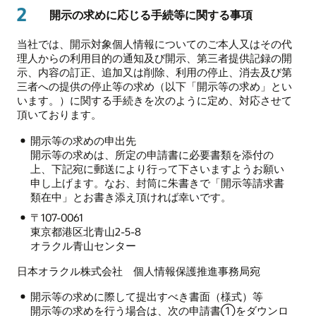
2
開示の求めに応じる手続等に関する事項
当社では、開示対象個人情報についてのご本人又はその代
理人からの利用目的の通知及び開示、第三者提供記録の開
示、内容の訂正、追加又は削除、利用の停止、消去及び第
三者への提供の停止等の求め（以下「開示等の求め」とい
います。）に関する手続きを次のように定め、対応させて
頂いております。
開示等の求めの申出先
開示等の求めは、所定の申請書に必要書類を添付の
上、下記宛に郵送により行って下さいますようお願い
申し上げます。なお、封筒に朱書きで「開示等請求書
類在中」とお書き添え頂ければ幸いです。
〒107-0061
東京都港区北青山2-5-8
オラクル青山センター
日本オラクル株式会社 個人情報保護推進事務局宛
開示等の求めに際して提出すべき書面（様式）等
開示等の求めを行う場合は、次の申請書①をダウンロ