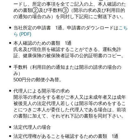
ードし、所定の事項を全てご記入の上、本人確認のた
めの書類②及び手数料③（開示の求め及び利用目的
の通知の場合のみ）を同封し下記宛にご郵送下さい。
当社所定の申請書 1通。申請書のダウンロードは
こち
ら (PDF)
本人確認のための書類 1通
氏名及び現住所を確認することができる、運転免許
証、健康保険の被保険者証等の公的証明書のコピー。
手数料（利用目的の通知または開示の請求の場合の
み）
500円分の郵便小為替。
代理人による開示等の求め
開示等の求めをする者がご本人又は未成年者又は成年
被後見人の法定代理人若しくは開示等の求めをするこ
とにつきご本人が委任した代理人である場合は、前項
の書類に加えて、それぞれ下記の書類を同封下さい。
法定代理人の場合
法定代理権があることを確認するための書類 1通