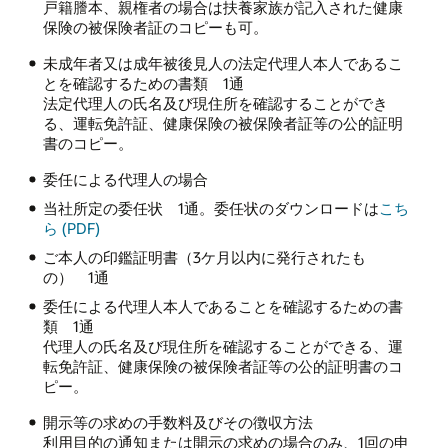
戸籍謄本、親権者の場合は扶養家族が記入された健康
保険の被保険者証のコピーも可。
未成年者又は成年被後見人の法定代理人本人であるこ
とを確認するための書類 1通
法定代理人の氏名及び現住所を確認することができ
る、運転免許証、健康保険の被保険者証等の公的証明
書のコピー。
委任による代理人の場合
当社所定の委任状 1通。委任状のダウンロードは
こち
ら (PDF)
ご本人の印鑑証明書（3ケ月以内に発行されたも
の） 1通
委任による代理人本人であることを確認するための書
類 1通
代理人の氏名及び現住所を確認することができる、運
転免許証、健康保険の被保険者証等の公的証明書のコ
ピー。
開示等の求めの手数料及びその徴収方法
利用目的の通知または開示の求めの場合のみ、1回の申