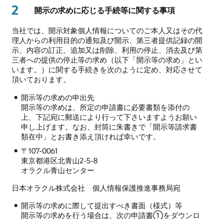
2
開示の求めに応じる手続等に関する事項
当社では、開示対象個人情報についてのご本人又はその代
理人からの利用目的の通知及び開示、第三者提供記録の開
示、内容の訂正、追加又は削除、利用の停止、消去及び第
三者への提供の停止等の求め（以下「開示等の求め」とい
います。）に関する手続きを次のように定め、対応させて
頂いております。
開示等の求めの申出先
開示等の求めは、所定の申請書に必要書類を添付の
上、下記宛に郵送により行って下さいますようお願い
申し上げます。なお、封筒に朱書きで「開示等請求書
類在中」とお書き添え頂ければ幸いです。
〒107-0061
東京都港区北青山2-5-8
オラクル青山センター
日本オラクル株式会社 個人情報保護推進事務局宛
開示等の求めに際して提出すべき書面（様式）等
開示等の求めを行う場合は、次の申請書①をダウンロ