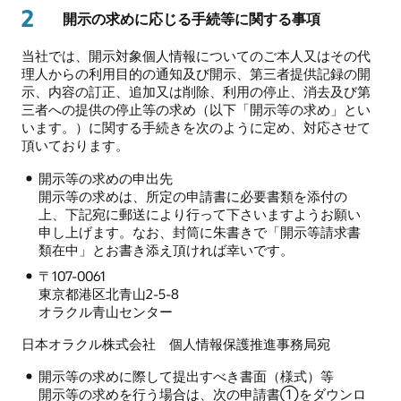
2
開示の求めに応じる手続等に関する事項
当社では、開示対象個人情報についてのご本人又はその代
理人からの利用目的の通知及び開示、第三者提供記録の開
示、内容の訂正、追加又は削除、利用の停止、消去及び第
三者への提供の停止等の求め（以下「開示等の求め」とい
います。）に関する手続きを次のように定め、対応させて
頂いております。
開示等の求めの申出先
開示等の求めは、所定の申請書に必要書類を添付の
上、下記宛に郵送により行って下さいますようお願い
申し上げます。なお、封筒に朱書きで「開示等請求書
類在中」とお書き添え頂ければ幸いです。
〒107-0061
東京都港区北青山2-5-8
オラクル青山センター
日本オラクル株式会社 個人情報保護推進事務局宛
開示等の求めに際して提出すべき書面（様式）等
開示等の求めを行う場合は、次の申請書①をダウンロ