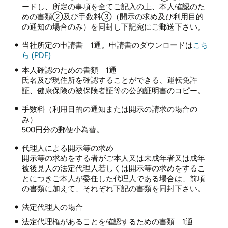
ードし、所定の事項を全てご記入の上、本人確認のた
めの書類②及び手数料③（開示の求め及び利用目的
の通知の場合のみ）を同封し下記宛にご郵送下さい。
当社所定の申請書 1通。申請書のダウンロードは
こち
ら (PDF)
本人確認のための書類 1通
氏名及び現住所を確認することができる、運転免許
証、健康保険の被保険者証等の公的証明書のコピー。
手数料（利用目的の通知または開示の請求の場合の
み）
500円分の郵便小為替。
代理人による開示等の求め
開示等の求めをする者がご本人又は未成年者又は成年
被後見人の法定代理人若しくは開示等の求めをするこ
とにつきご本人が委任した代理人である場合は、前項
の書類に加えて、それぞれ下記の書類を同封下さい。
法定代理人の場合
法定代理権があることを確認するための書類 1通