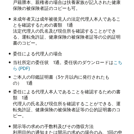
戸籍謄本、親権者の場合は扶養家族が記入された健康
保険の被保険者証のコピーも可。
未成年者又は成年被後見人の法定代理人本人であるこ
とを確認するための書類 1通
法定代理人の氏名及び現住所を確認することができ
る、運転免許証、健康保険の被保険者証等の公的証明
書のコピー。
委任による代理人の場合
当社所定の委任状 1通。委任状のダウンロードは
こち
ら (PDF)
ご本人の印鑑証明書（3ケ月以内に発行されたも
の） 1通
委任による代理人本人であることを確認するための書
類 1通
代理人の氏名及び現住所を確認することができる、運
転免許証、健康保険の被保険者証等の公的証明書のコ
ピー。
開示等の求めの手数料及びその徴収方法
利用目的の通知または開示の求めの場合のみ、1回の申