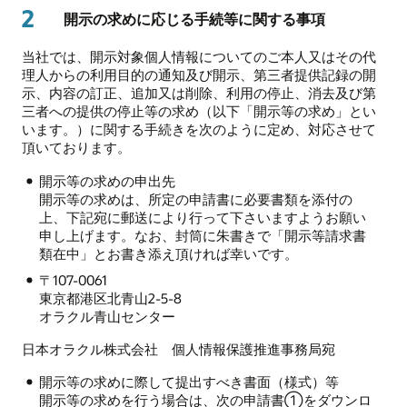
2
開示の求めに応じる手続等に関する事項
当社では、開示対象個人情報についてのご本人又はその代
理人からの利用目的の通知及び開示、第三者提供記録の開
示、内容の訂正、追加又は削除、利用の停止、消去及び第
三者への提供の停止等の求め（以下「開示等の求め」とい
います。）に関する手続きを次のように定め、対応させて
頂いております。
開示等の求めの申出先
開示等の求めは、所定の申請書に必要書類を添付の
上、下記宛に郵送により行って下さいますようお願い
申し上げます。なお、封筒に朱書きで「開示等請求書
類在中」とお書き添え頂ければ幸いです。
〒107-0061
東京都港区北青山2-5-8
オラクル青山センター
日本オラクル株式会社 個人情報保護推進事務局宛
開示等の求めに際して提出すべき書面（様式）等
開示等の求めを行う場合は、次の申請書①をダウンロ