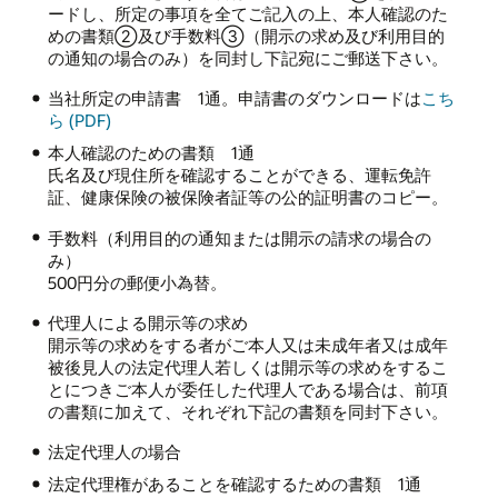
ードし、所定の事項を全てご記入の上、本人確認のた
めの書類②及び手数料③（開示の求め及び利用目的
の通知の場合のみ）を同封し下記宛にご郵送下さい。
当社所定の申請書 1通。申請書のダウンロードは
こち
ら (PDF)
本人確認のための書類 1通
氏名及び現住所を確認することができる、運転免許
証、健康保険の被保険者証等の公的証明書のコピー。
手数料（利用目的の通知または開示の請求の場合の
み）
500円分の郵便小為替。
代理人による開示等の求め
開示等の求めをする者がご本人又は未成年者又は成年
被後見人の法定代理人若しくは開示等の求めをするこ
とにつきご本人が委任した代理人である場合は、前項
の書類に加えて、それぞれ下記の書類を同封下さい。
法定代理人の場合
法定代理権があることを確認するための書類 1通