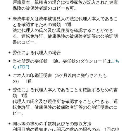
戸籍謄本、親権者の場合は扶養家族が記入された健康
保険の被保険者証のコピーも可。
未成年者又は成年被後見人の法定代理人本人であるこ
とを確認するための書類 1通
法定代理人の氏名及び現住所を確認することができ
る、運転免許証、健康保険の被保険者証等の公的証明
書のコピー。
委任による代理人の場合
当社所定の委任状 1通。委任状のダウンロードは
こち
ら (PDF)
ご本人の印鑑証明書（3ケ月以内に発行されたも
の） 1通
委任による代理人本人であることを確認するための書
類 1通
代理人の氏名及び現住所を確認することができる、運
転免許証、健康保険の被保険者証等の公的証明書のコ
ピー。
開示等の求めの手数料及びその徴収方法
利用目的の通知または開示の求めの場合のみ、1回の申