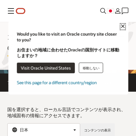
メニュー
Close
オラクルによるプライバシー
Would you like to visit an Oracle country site closer
to you?
の取り扱い
お住まいの地域に合わせたOracleの国別サイトに移動
しますか？
Visit Oracle United States
移動しない
See this page for a different country/region
プライバシー
個人情報保護
利用規約
国を選択すると、ローカル言語でコンテンツが表示され、
地域固有の情報にアクセスできます。
コンテンツの表示