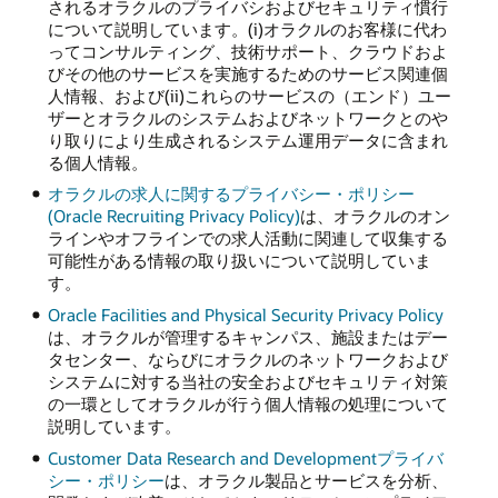
されるオラクルのプライバシおよびセキュリティ慣行
について説明しています。(i)オラクルのお客様に代わ
ってコンサルティング、技術サポート、クラウドおよ
びその他のサービスを実施するためのサービス関連個
人情報、および(ii)これらのサービスの（エンド）ユー
ザーとオラクルのシステムおよびネットワークとのや
り取りにより生成されるシステム運用データに含まれ
る個人情報。
オラクルの求人に関するプライバシー・ポリシー
(Oracle Recruiting Privacy Policy)
は、オラクルのオン
ラインやオフラインでの求人活動に関連して収集する
可能性がある情報の取り扱いについて説明していま
す。
Oracle Facilities and Physical Security Privacy Policy
は、オラクルが管理するキャンパス、施設またはデー
タセンター、ならびにオラクルのネットワークおよび
システムに対する当社の安全およびセキュリティ対策
の一環としてオラクルが行う個人情報の処理について
説明しています。
Customer Data Research and Developmentプライバ
シー・ポリシー
は、オラクル製品とサービスを分析、