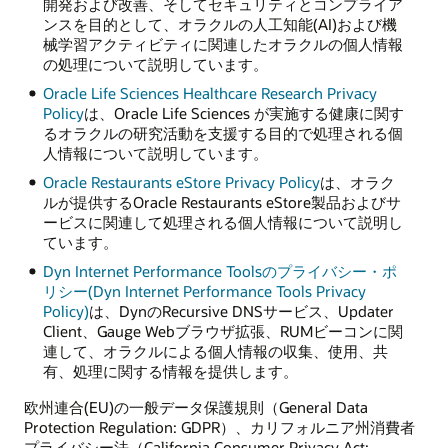
開発および改善、そしてセキュリティとコンプライア
ンスを目的として、オラクルの人工知能(AI)および機
械学習アクティビティに関連したオラクルの個人情報
の処理について説明しています。
Oracle Life Sciences Healthcare Research Privacy
Policy
は、Oracle Life Sciences が実施する健康に関す
るオラクルの研究活動を支援する目的で処理される個
人情報について説明しています。
Oracle Restaurants eStore Privacy Policy
は、オラク
ルが提供するOracle Restaurants eStore製品およびサ
ービスに関連して処理される個人情報について説明し
ています。
Dyn Internet Performance Toolsのプライバシー・ポ
リシー(Dyn Internet Performance Tools Privacy
Policy)
は、DynのRecursive DNSサービス、Updater
Client、Gauge Webブラウザ拡張、RUMビーコンに関
連して、オラクルによる個人情報の収集、使用、共
有、処理に関する情報を提供します。
欧州連合(EU)の一般データ保護規則（General Data
Protection Regulation: GDPR）、カリフォルニア州消費者
プライバシー法（California Consumer Privacy Act: