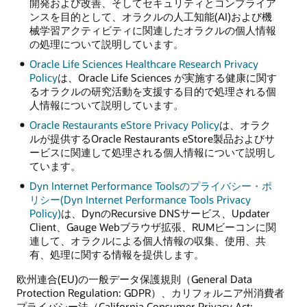
開発および改善、そしてセキュリティとコンプライア
ンスを目的として、オラクルの人工知能(AI)および機
械学習アクティビティに関連したオラクルの個人情報
の処理について説明しています。
Oracle Life Sciences Healthcare Research Privacy
Policy
は、Oracle Life Sciences が実施する健康に関す
るオラクルの研究活動を支援する目的で処理される個
人情報について説明しています。
Oracle Restaurants eStore Privacy Policy
は、オラク
ルが提供するOracle Restaurants eStore製品およびサ
ービスに関連して処理される個人情報について説明し
ています。
Dyn Internet Performance Toolsのプライバシー・ポ
リシー(Dyn Internet Performance Tools Privacy
Policy)
は、DynのRecursive DNSサービス、Updater
Client、Gauge Webブラウザ拡張、RUMビーコンに関
連して、オラクルによる個人情報の収集、使用、共
有、処理に関する情報を提供します。
欧州連合(EU)の一般データ保護規則（General Data
Protection Regulation: GDPR）、カリフォルニア州消費者
プライバシー法（California Consumer Privacy Act: