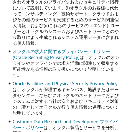
されるオラクルのプライバシおよびセキュリティ慣行
について説明しています。(i)オラクルのお客様に代わ
ってコンサルティング、技術サポート、クラウドおよ
びその他のサービスを実施するためのサービス関連個
人情報、および(ii)これらのサービスの（エンド）ユー
ザーとオラクルのシステムおよびネットワークとのや
り取りにより生成されるシステム運用データに含まれ
る個人情報。
オラクルの求人に関するプライバシー・ポリシー
(Oracle Recruiting Privacy Policy)
は、オラクルのオン
ラインやオフラインでの求人活動に関連して収集する
可能性がある情報の取り扱いについて説明していま
す。
Oracle Facilities and Physical Security Privacy Policy
は、オラクルが管理するキャンパス、施設またはデー
タセンター、ならびにオラクルのネットワークおよび
システムに対する当社の安全およびセキュリティ対策
の一環としてオラクルが行う個人情報の処理について
説明しています。
Customer Data Research and Developmentプライバ
シー・ポリシー
は、オラクル製品とサービスを分析、