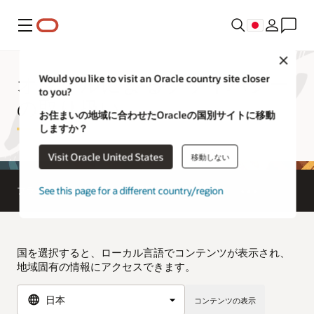
メニュー
Close
オラクルによるプライバシー
Would you like to visit an Oracle country site closer
to you?
の取り扱い
お住まいの地域に合わせたOracleの国別サイトに移動
しますか？
Visit Oracle United States
移動しない
See this page for a different country/region
プライバシー
個人情報保護
利用規約
国を選択すると、ローカル言語でコンテンツが表示され、
地域固有の情報にアクセスできます。
コンテンツの表示