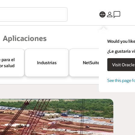
Aplicaciones
Would you like
¿Le gustaría v
 para el
Industrias
NetSuite
or salud
See this page f