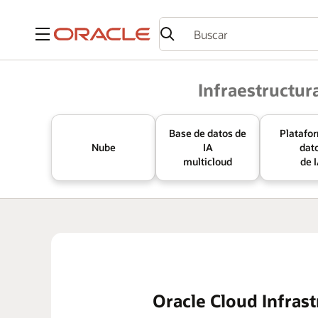
Menú
Oracle
Infraestructur
Base de datos de
Platafo
Nube
IA
dat
multicloud
de 
Oracle Cloud Infrast