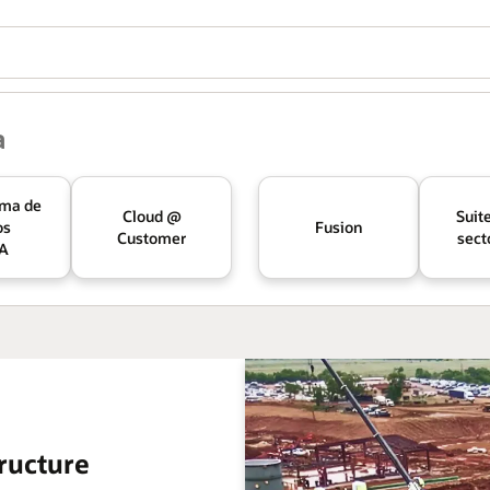
a
rma de
Cloud @
Suite
os
Fusion
Customer
sect
IA
ructure