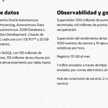
e datos
Observabilidad y g
r entre Oracle Autonomous
Supervisión: 500 millones de punt
Processing, Autonomous Data
de entrada, mil millones de puntos
Autonomous JSON Database o
recuperación
tion Development. 2 bases de
Supervisión del rendimiento de las 
al, cada una con 1 OCPU** y 20 GB
1000 eventos de rastreo y 10 ejec
miento.
sintéticas por hora
s NoSQL con 133 millones de
Registro: 10 GB al mes
mes, 133 millones de escrituras por
e almacenamiento por tabla, hasta
1 millón enviados a través de https
enviados por correo electrónico al
Hub de conectores de servicio: 2 
servicio