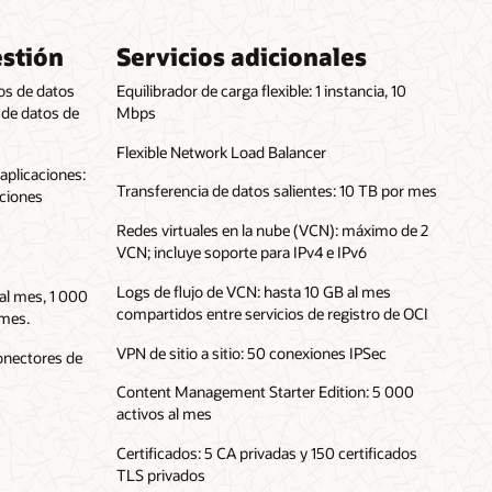
estión
Servicios adicionales
os de datos
Equilibrador de carga flexible: 1 instancia, 10
 de datos de
Mbps
Flexible Network Load Balancer
aplicaciones:
Transferencia de datos salientes: 10 TB por mes
uciones
Redes virtuales en la nube (VCN): máximo de 2
VCN; incluye soporte para IPv4 e IPv6
Logs de flujo de VCN: hasta 10 GB al mes
 al mes, 1 000
compartidos entre servicios de registro de OCI
 mes.
VPN de sitio a sitio: 50 conexiones IPSec
conectores de
Content Management Starter Edition: 5 000
activos al mes
Certificados: 5 CA privadas y 150 certificados
TLS privados