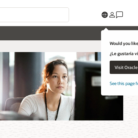
Would you like
¿Le gustaría v
Visit Oracl
See this page f