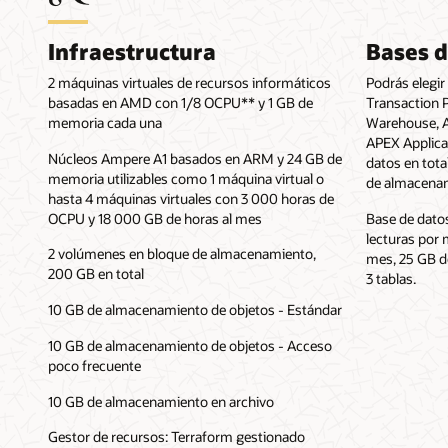
Infraestructura
Bases d
2 máquinas virtuales de recursos informáticos
Podrás elegi
basadas en AMD con 1/8 OCPU** y 1 GB de
Transaction 
memoria cada una
Warehouse, 
APEX Applica
Núcleos Ampere A1 basados en ARM y 24 GB de
datos en tot
memoria utilizables como 1 máquina virtual o
de almacena
hasta 4 máquinas virtuales con 3 000 horas de
OCPU y 18 000 GB de horas al mes
Base de dato
lecturas por 
2 volúmenes en bloque de almacenamiento,
mes, 25 GB d
200 GB en total
3 tablas.
10 GB de almacenamiento de objetos - Estándar
10 GB de almacenamiento de objetos - Acceso
poco frecuente
10 GB de almacenamiento en archivo
Gestor de recursos: Terraform gestionado