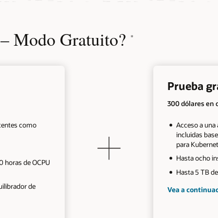
 – Modo Gratuito?
*
Prueba gra
300 dólares en c
tentes como
Acceso a una 
incluidas bas
para Kuberne
Hasta ocho ins
00 horas de OCPU
Hasta 5 TB d
ilibrador de
Vea a continuaci