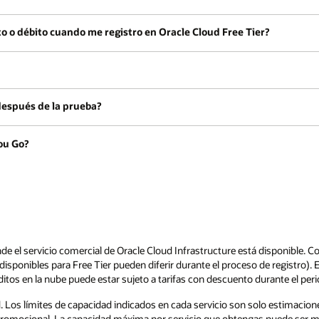
o o débito cuando me registro en Oracle Cloud Free Tier?
 después de la prueba?
ou Go?
e el servicio comercial de Oracle Cloud Infrastructure está disponible. C
 disponibles para Free Tier pueden diferir durante el proceso de registro). 
itos en la nube puede estar sujeto a tarifas con descuento durante el per
ad. Los límites de capacidad indicados en cada servicio son solo estimacio
promocional. La capacidad máxima por servicio que obtengas puede ser meno