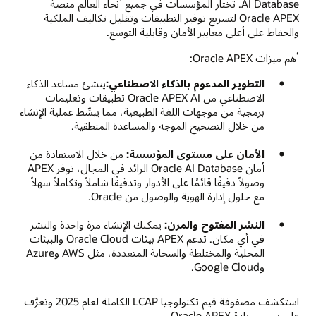
AI Database. تختار المؤسسات في جميع أنحاء العالم منصة
Oracle APEX لتسريع توفير التطبيقات وتقليل تكاليف الملكية
والحفاظ على أعلى معايير الأمان وقابلية التوسع.
أهم ميزات Oracle APEX:
التطوير المدعوم بالذكاء الاصطناعي:
ينشئ مساعد الذكاء
الاصطناعي من Oracle APEX AI تطبيقات وتعليمات
برمجية من موجهات اللغة الطبيعية، مما يبسِّط عملية الإنشاء
من خلال التصحيح الموجه والمساعدة المنطقية.
الأمان على مستوى المؤسسة:
من خلال الاستفادة من
أمان Oracle AI Database الرائد في المجال، توفر APEX
وصولاً دقيقًا قائمًا على الأدوار وتدقيقًا شاملاً وتكاملاً سهلاً
مع حلول إدارة الهوية والوصول من Oracle.
النشر المفتوح والمرن:
يمكنك الإنشاء مرة واحدة والنشر
في أي مكان. تدعم APEX بيئات Oracle Cloud والبيئات
المحلية والمختلطة والسحابة المتعددة، مثل AWS وAzure
وGoogle Cloud.
استكشف مصفوفة قيم تكنولوجيا LCAP الكاملة لعام 2025 وتعرَّف
على سبب ريادة Oracle APEX.