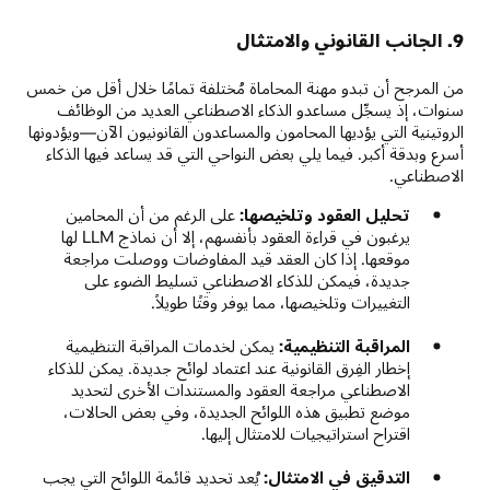
9. الجانب القانوني والامتثال
من المرجح أن تبدو مهنة المحاماة مُختلفة تمامًا خلال أقل من خمس
سنوات، إذ يسجِّل مساعدو الذكاء الاصطناعي العديد من الوظائف
الروتينية التي يؤديها المحامون والمساعدون القانونيون الآن—ويؤدونها
أسرع وبدقة أكبر. فيما يلي بعض النواحي التي قد يساعد فيها الذكاء
الاصطناعي.
تحليل العقود وتلخيصها:
على الرغم من أن المحامين
يرغبون في قراءة العقود بأنفسهم، إلا أن نماذج LLM لها
موقعها. إذا كان العقد قيد المفاوضات ووصلت مراجعة
جديدة، فيمكن للذكاء الاصطناعي تسليط الضوء على
التغييرات وتلخيصها، مما يوفر وقتًا طويلاً.
المراقبة التنظيمية:
يمكن لخدمات المراقبة التنظيمية
إخطار الفِرق القانونية عند اعتماد لوائح جديدة. يمكن للذكاء
الاصطناعي مراجعة العقود والمستندات الأخرى لتحديد
موضع تطبيق هذه اللوائح الجديدة، وفي بعض الحالات،
اقتراح استراتيجيات للامتثال إليها.
التدقيق في الامتثال:
يُعد تحديد قائمة اللوائح التي يجب