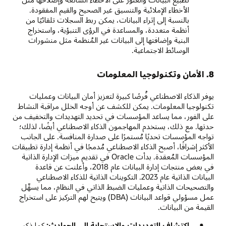
الأخطاء الإملائية والتنسيق غير الصحيح والقيم المفقودة.
بالنسبة إلى إثراء البيانات، يمكن ربط السجلات تلقائيًا من
أنظمة متعددة، والمساعدة في الرؤى التنبؤية، واستخراج
البنية وإضافتها إلى البيانات غير المُنظمة مثل منشورات
الوسائط الاجتماعية.
8. الأمان وتكنولوجيا المعلومات
يوفر الذكاء الاصطناعي فُرصًا كبيرة لتعزيز أمان البيانات وعمليات
تكنولوجيا المعلومات. يمكن للكشف عن أوجه الخلل مراقبة النشاط
على الفور، مما يساعد المؤسسات في تحديد التهديدات والتخفيف من
حدتها. مع ذلك، يستخدم المهاجمون الذكاء الاصطناعي أيضًا، لذلك؛
تواجه المؤسسات تحديًا مُستمرًا على صدارة المنافسة. على الجانب
الأكثر إشراقًا، أصبح الذكاء الاصطناعي مُدمجًا في أنظمة إدارة تطبيقات
المؤسسات المُعقدة. بدأت Oracle في تقديم ميزات الإدارة الذاتية
في بعض منتجات إدارة البيانات عام 2018، وأعلنت عن قاعدة
البيانات الذاتية عام 2023. التكوينات الذاتية للذكاء الاصطناعي
والتصحيحات الذاتية وعمليات الضبط الذاتي في النظام، مما يسهِّل
عمل مسؤولي قواعد البيانات (DBA) ويتيح لهم التركيز على استخراج
القيمة من البيانات.
اكتشاف التهديدات والاستجابة إلى الحوادث:
كما ذكر