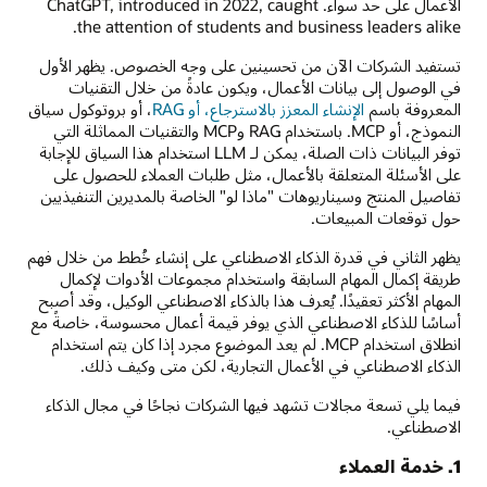
الأعمال على حد سواء. ChatGPT, introduced in 2022, caught
the attention of students and business leaders alike.
تستفيد الشركات الآن من تحسينين على وجه الخصوص. يظهر الأول
في الوصول إلى بيانات الأعمال، ويكون عادةً من خلال التقنيات
المعروفة باسم
الإنشاء المعزز بالاسترجاع، أو RAG
، أو بروتوكول سياق
النموذج، أو MCP. باستخدام RAG وMCP والتقنيات المماثلة التي
توفر البيانات ذات الصلة، يمكن لـ LLM استخدام هذا السياق للإجابة
على الأسئلة المتعلقة بالأعمال، مثل طلبات العملاء للحصول على
تفاصيل المنتج وسيناريوهات "ماذا لو" الخاصة بالمديرين التنفيذيين
حول توقعات المبيعات.
يظهر الثاني في قدرة الذكاء الاصطناعي على إنشاء خُطط من خلال فهم
طريقة إكمال المهام السابقة واستخدام مجموعات الأدوات لإكمال
المهام الأكثر تعقيدًا. يُعرف هذا بالذكاء الاصطناعي الوكيل، وقد أصبح
أساسًا للذكاء الاصطناعي الذي يوفر قيمة أعمال محسوسة، خاصةً مع
انطلاق استخدام MCP. لم يعد الموضوع مجرد إذا كان يتم استخدام
الذكاء الاصطناعي في الأعمال التجارية، لكن متى وكيف ذلك.
فيما يلي تسعة مجالات تشهد فيها الشركات نجاحًا في مجال الذكاء
الاصطناعي.
1. خدمة العملاء