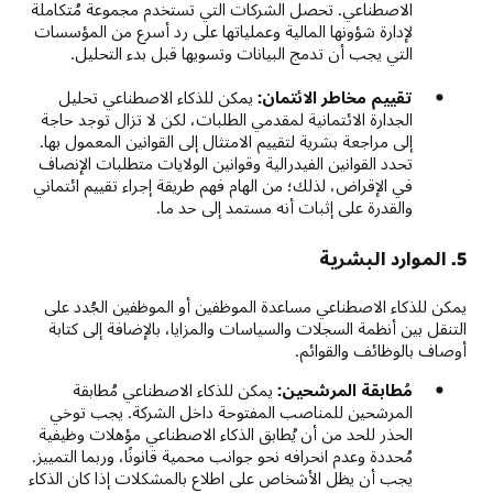
الاصطناعي. تحصل الشركات التي تستخدم مجموعة مُتكاملة
لإدارة شؤونها المالية وعملياتها على رد أسرع من المؤسسات
التي يجب أن تدمج البيانات وتسويها قبل بدء التحليل.
تقييم مخاطر الائتمان:
يمكن للذكاء الاصطناعي تحليل
الجدارة الائتمانية لمقدمي الطلبات، لكن لا تزال توجد حاجة
إلى مراجعة بشرية لتقييم الامتثال إلى القوانين المعمول بها.
تحدد القوانين الفيدرالية وقوانين الولايات متطلبات الإنصاف
في الإقراض، لذلك؛ من الهام فهم طريقة إجراء تقييم ائتماني
والقدرة على إثبات أنه مستمد إلى حد ما.
5. الموارد البشرية
يمكن للذكاء الاصطناعي مساعدة الموظفين أو الموظفين الجُدد على
التنقل بين أنظمة السجلات والسياسات والمزايا، بالإضافة إلى كتابة
أوصاف بالوظائف والقوائم.
مُطابقة المرشحين:
يمكن للذكاء الاصطناعي مُطابقة
المرشحين للمناصب المفتوحة داخل الشركة. يجب توخي
الحذر للحد من أن يُطابق الذكاء الاصطناعي مؤهلات وظيفية
مُحددة وعدم انحرافه نحو جوانب محمية قانونًا، وربما التمييز.
يجب أن يظل الأشخاص على اطلاع بالمشكلات إذا كان الذكاء