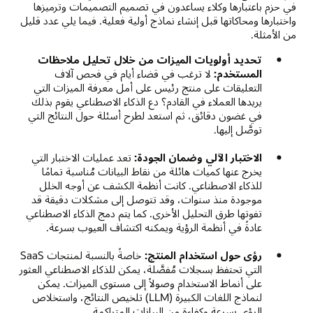
في حزم باعتبارها وكلاء يساعدون في تصميم التصميمات وترميزها
واختبارها ومحاكاتها قبل إنشاء نماذج أولية فعلية. فيما يلي عدد قليل
من الأمثلة.
تحديد أولويات الميزات من خلال تحليل ملاحظات
المستخدم:
لا ترغب في قضاء أيام في فحص آلاف
التعليقات على منتج رئيس على أمل معرفة الميزات التي
يريدها العملاء في القادم؟ دع الذكاء الاصطناعي يقوم بذلك
في غضون دقائق، ثم استعد لطرح أسئلة حول النتائج التي
توصَّل إليها.
الاختبار الآلي وضمان الجودة:
تعد عمليات الاختبار التي
يخرج عنها كميات هائلة من نقاط البيانات مُناسبة تمامًا
للذكاء الاصطناعي. كانت أنظمة الكشف عن أوجه الخلل
موجودة منذ سنوات، وقد تتوصل إلى مشكلات دقيقة قد
تفوتها طرق التحليل الأخرى. كما يتم دمج الذكاء الاصطناعي
عادةً في أنظمة الرؤية ويمكنه اكتشاف العيوب بسرعة.
رؤى حول استخدام المنتج:
خاصةً بالنسبة لمنتجات SaaS
التي تحتفظ بسجلات مُفصَّلة، يمكن للذكاء الاصطناعي العثور
على أنماط الاستخدام وصولاً إلى مستوى الميزات. يمكن
لنماذج اللغات الكبيرة (LLM) تلخيص النتائج، واستخلاص
الرؤى بسرعة وكفاءة من البيانات المتراكمة.