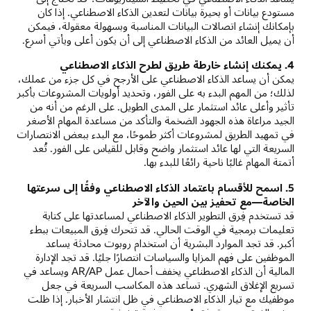
مستودع بيانات أو بحيرة بيانات لتعدين الذكاء الاصطناعي. إذا كان
بإمكانك إنشاء اتصالات البيانات المناسبة وبسهولة معقولة، فيمكن
أن يميل العائد من الذكاء الاصطناعي إلى أن يكون أعلى ويأتي أسرع.
4. يمكنك إنشاء خارطة طريق لطرح الذكاء الاصطناعي
يمكن أن يساعد الذكاء الاصطناعي على الأرجح في كل جزء من عملك،
لذلك؛ من المهم البدء به على الفور، وتحديد أولويات المشروعات بأكبر
تأثير وأعلى عائد استثمار على المدى الطويل. على الرغم من أنه من
الجيد مراعاة هذه الجهود الضخمة والتأكد من مساعدة المهام الأصغر
في تمهيد الطريق لمشروعات أكثر طموحًا، مع البدء ببعض الانتصارات
السريعة التي لها عائد استثمار واضح وقابل للقياس على الفور. تُعد
أتمتة المهام غالبًا ناحية رائعًا للبدء بها.
5. اسمح للأقسام باعتماد الذكاء الاصطناعي وفقًا إلى سرعتها
الخاصة—مع تحفيز بين الحين والآخر
قد تستخدم فِرق التطوير الذكاء الاصطناعي لمساعدتها على كتابة
تعليمات برمجية في الوقت الحالي. قد تتحرك فِرق المبيعات ببطء
أكبر. قد تجد الموارد البشرية أن استخدام روبوت محادثة يساعد
الموظفين على فهم المزايا والسياسات انتصارًا جليًا. قد تجد الإدارة
المالية أن الذكاء الاصطناعي يخفف أحمال عمل AR/AP ويساعد في
تسريع الإغلاق الشهري. تساعد هذه المكاسب السريعة في جعل
موظفيك مع تيار الذكاء الاصطناعي في ظل انتشار الأخبار. إذا ظلت