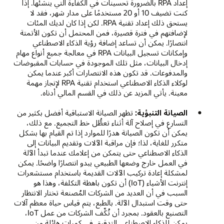
إعداد RPA بالضرورة تحسينات في الكفاءة التي ينشئها. إذا
كنت تضيف 10 أو 20 مستخدمًا على مدار شهر، فقد لا
يستحق ذلك إعداد تقنية RPA. لكن إذا كان لديك المئات
لإضافتهم في فترة قصيرة، فمن المحتمل أن تكون الأتمتة
انتصارًا. يمكن أن تساعد إضافة رؤية الذكاء الاصطناعي
وإمكانات تسجيل البيانات RPA في معالجة جميع أنواع مهام
إدخال البيانات، مثل تلك الموجودة في حسابات المقبوضات
والمدفوعات. قد تكون هذه الانتصارات أكبر عندما يمكن
لوكلاء الذكاء الاصطناعي استخدام تقنية RPA لإنجاز مهمة
معينة. يأتي المزيد عن ذلك في القسم المالي أدناه.
الصيانة التنبؤية:
تظهر الصيانة الاستباقية أفضل بكثير من
التسارع في إصلاح آلة أثناء تعطُّل خط التجميع. مع ذلك،
يمكن أن تكون الصيانة هدرًا للموارد إذا تم القيام بها بشكل
متكرر للغاية، لذا؛ فإن مراقبة الآلات وتقديم البيانات إلى
الذكاء الاصطناعي حتى يتمكن من إعلامك عندما تبدأ الآلة
في العمل خارج وضعها الطبيعي يبدو انتصارًا واضحًا. يمكن
لمشكلة إعادة تركيب الآلات القديمة باستخدام مستشعرات
إنترنت الأشياء (IoT) أن تكون باهظة التكلفة، وهذا هو
السبب في أن العديد من الشركات المُصنعة تختار الانتظار
حتى وقت استبدال الآلة. بالطبع، يتم قياس حياة معظم آلات
التصنيع بالعقود. بمجرد أن تُكِّف الشركات من عمل IoT،
يمكن للذكاء الاصطناعي التدقيق في كميات هائلة من