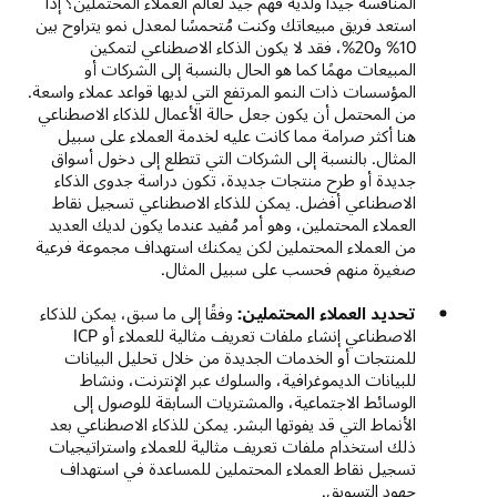
المنافسة جيدًا ولديه فهم جيد لعالم العملاء المحتملين؟ إذا
استعد فريق مبيعاتك وكنت مُتحمسًا لمعدل نمو يتراوح بين
10% و20%، فقد لا يكون الذكاء الاصطناعي لتمكين
المبيعات مهمًا كما هو الحال بالنسبة إلى الشركات أو
المؤسسات ذات النمو المرتفع التي لديها قواعد عملاء واسعة.
من المحتمل أن يكون جعل حالة الأعمال للذكاء الاصطناعي
هنا أكثر صرامة مما كانت عليه لخدمة العملاء على سبيل
المثال. بالنسبة إلى الشركات التي تتطلع إلى دخول أسواق
جديدة أو طرح منتجات جديدة، تكون دراسة جدوى الذكاء
الاصطناعي أفضل. يمكن للذكاء الاصطناعي تسجيل نقاط
العملاء المحتملين، وهو أمر مُفيد عندما يكون لديك العديد
من العملاء المحتملين لكن يمكنك استهداف مجموعة فرعية
صغيرة منهم فحسب على سبيل المثال.
تحديد العملاء المحتملين:
وفقًا إلى ما سبق، يمكن للذكاء
الاصطناعي إنشاء ملفات تعريف مثالية للعملاء أو ICP
للمنتجات أو الخدمات الجديدة من خلال تحليل البيانات
للبيانات الديموغرافية، والسلوك عبر الإنترنت، ونشاط
الوسائط الاجتماعية، والمشتريات السابقة للوصول إلى
الأنماط التي قد يفوتها البشر. يمكن للذكاء الاصطناعي بعد
ذلك استخدام ملفات تعريف مثالية للعملاء واستراتيجيات
تسجيل نقاط العملاء المحتملين للمساعدة في استهداف
جهود التسويق.