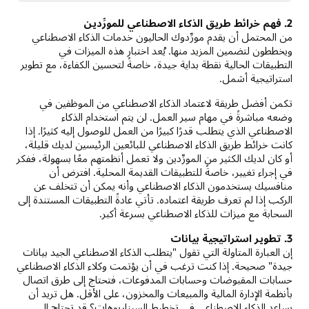
2. فهم خرائط طريق الذكاء الاصطناعي للمورِّدين
من المحتمل أن يقدم مورِّدوك الحاليون خدمات الذكاء الاصطناعي
ويخططون لتضمين المزيد منها. يُعد اختبار هذه الميزات في
التطبيقات الحالية نقطة بداية جيدة، خاصةً لتحسين الكفاءة، مع تطوير
استراتيجية أشمل.
تكمن أفضل طريقة لاعتماد الذكاء الاصطناعي من الموظفين في
وضعه مباشرةً في مهام سير العمل. لن يتم استخدام الذكاء
الاصطناعي الذي يتطلب قدرًا كبيرًا من العمل للوصول إليه كثيرًا. إذا
كانت خرائط طريق الذكاء الاصطناعي للبائعين الرئيسين لديك قليلة،
أو كان لديك الكثير من المورِّدين ولا تعمل أنظمتهم معًا بسهولة، ففكر
في إجراء تغيير، خاصةً للتطبيقات القديمة المحلية. افترض أن
منافسيك يستخدمون الذكاء الاصطناعي وأنه يمكن أن تتخلف عن
الركب إذا لم تعرف طريقة اعتماده. تأتي عادةً التطبيقات المستندة إلى
السحابة مع ميزات للذكاء الاصطناعي بسرعة أكبر.
3. تطوير استراتيجية بيانات
إن العبارة المتاولة التي تقول "يتطلب الذكاء الاصطناعي الجيد بيانات
جيدة" صحيحة. إذا كنت ترغب في أن يؤتمت وكلاء الذكاء الاصطناعي
حسابات المقبوضات وحسابات المدفوعات، فتحتاج إلى طرق اتصال
بأنظمة الإدارة المالية والمبيعات والمخزون، على الأقل. هل تريد أن
يساعد الذكاء الاصطناعي في تخطيط السيناريوهات؟ قد تحتاج إلى