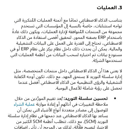
3. العمليات
يتناسب الذكاء الاصطناعي تمامًا مع أتمتة العمليات المُتكررة التي
تواجه استثناءات، خاصةً بالنسبة إل المؤسسات التي تستخدم
مجموعة من المنتجات المُتوافقة لإدارة العمليات، ويكون ذلك عادةً
باستخدام ERP بصفته المحور. لتحقيق أقصى استفادة من الذكاء
الاصطناعي، تحتاج إلى القدرة على العمل على البيانات التشغيلية
والمالية. يمكن أن يحدث ذلك داخل نظام يركز على نظام ERP أو في
مستودع بيانات تم اختباره لسحب البيانات من أنظمة العمليات التي
تستخدمها الشركة.
لا يعني هذا أن الذكاء الاصطناعي داخل منتجات المتخصصة، مثل
إدارة سلسلة التوريد لا يستحق الجهد. مع ذلك، تكون أوجه الكفاءة
التشغيلية والرؤى التنظيمية من الذكاء الاصطناعي أفضل عندما
تحصل على رؤية شاملة للأعمال اليومية.
تحسين سلسلة التوريد:
يُعد تقييم المورِّدين من خلال
ملاحظة التغييرات في أدائهم أو إعادة موازنة
عملية الشراء
للوصول إلى مصادر متعددة أنواع الأشياء التي يمكن أن
يساعد بها الذكاء الاصطناعي عند دمجها في نظام إدارة سلسلة
التوريد (SCM). مع ذلك، تتطلب أنظمة SCM الكثير من
الاختبار لتصبح فعَّالة، لذلك من المرجح أن تأتي إضافات