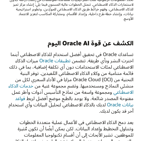
لاستثمارات الذكاء الاصطناعي. تتمثل الخطوات عالية المستوى فيما يلي: إنشاء مركز تميز
للذكاء الاصطناعي، وفهم خرائط طريق الذكاء الاصطناعي للمورِّدين، وتطوير استراتيجية
بيانات، وإنشاء خطة طرح داخلية، وإعداد الأقسام، ومشاركة المكاسب لتعزيز الاعتماد
الأوسع.
الكشف عن قوة Oracle AI اليوم
تساعدك Oracle في تحقيق أفضل استخدام للذكاء الاصطناعي أينما
اخترت النشر وبأي طريقة. تتضمن
تطبيقات Oracle
ميزات الذكاء
الاصطناعي لمئات الاستخدامات دون أي تكلفة إضافية، بما في ذلك
قائمة متنامية من وكلاء الذكاء الاصطناعي المُفيدين. توفر البنية
التحتية من Oracle Cloud (OCI) مزايا في الأداء السعري لكل من
منشئي النماذج ومستخدميها. وتضم مجموعة غنية من
خدمات الذكاء
الاصطناعي
ومجموعة واسعة من نماذج التأسيس أدوات وأطر عمل
مفتوحة المصدر شائعة. ولا يوجد بالطبع موضع أفضل لربط
قواعد
بيانات Oracle
لديك بالذكاء الاصطناعي لتحليل البيانات وأي استخدام
آخر قد يكون لديك.
يعد دمج الذكاء الاصطناعي في الأعمال عملية متعددة الخطوات
وتتناول التخطيط وإعداد البيانات. لكن يمكن أيضًا أن تكون مُثيرة
للموظفين. تشير الأبحاث إلى أن أقسام تكنولوجيا المعلومات