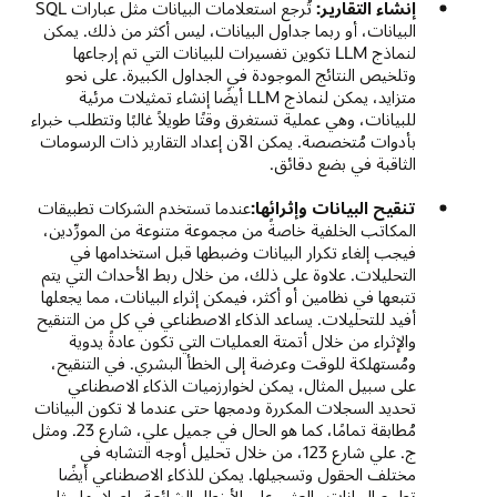
إنشاء التقارير:
تُرجع استعلامات البيانات مثل عبارات SQL
البيانات، أو ربما جداول البيانات، ليس أكثر من ذلك. يمكن
لنماذج LLM تكوين تفسيرات للبيانات التي تم إرجاعها
وتلخيص النتائج الموجودة في الجداول الكبيرة. على نحو
متزايد، يمكن لنماذج LLM أيضًا إنشاء تمثيلات مرئية
للبيانات، وهي عملية تستغرق وقتًا طويلاً غالبًا وتتطلب خبراء
بأدوات مُتخصصة. يمكن الآن إعداد التقارير ذات الرسومات
الثاقبة في بضع دقائق.
تنقيح البيانات وإثرائها:
عندما تستخدم الشركات تطبيقات
المكاتب الخلفية خاصةً من مجموعة متنوعة من المورِّدين،
فيجب إلغاء تكرار البيانات وضبطها قبل استخدامها في
التحليلات. علاوة على ذلك، من خلال ربط الأحداث التي يتم
تتبعها في نظامين أو أكثر، فيمكن إثراء البيانات، مما يجعلها
أفيد للتحليلات. يساعد الذكاء الاصطناعي في كل من التنقيح
والإثراء من خلال أتمتة العمليات التي تكون عادةً يدوية
ومُستهلكة للوقت وعرضة إلى الخطأ البشري. في التنقيح،
على سبيل المثال، يمكن لخوارزميات الذكاء الاصطناعي
تحديد السجلات المكررة ودمجها حتى عندما لا تكون البيانات
مُطابقة تمامًا، كما هو الحال في جميل علي، شارع 23. ومثل
ج. علي شارع 123، من خلال تحليل أوجه التشابه في
مختلف الحقول وتسجيلها. يمكن للذكاء الاصطناعي أيضًا
تطبيع البيانات والعثور على الأخطاء الشائعة وإصلاحها مثل