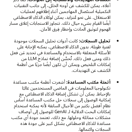
أعلاه، يمكن للكشف عن أوجه الخلل، إلى جانب التقنيات
التكميلية استئصال المهاجمين أثناء إطلاقهم لعمليات
الاستغلال. على نحو مُتزايد، يمكن لوكلاء الذكاء الاصطناعي
أيضًا القيام بشيء حيال ذلك. تتجاوز الاستجابات إغلاق مسار
الهجوم لتوثيق الحادث وإخطار فِرق الأمان.
تحليل السجلات:
كانت أدوات تحليل السجلات موجودة
لفترة طويلة. بدون الذكاء الاصطناعي، يمكنه الإجابة على
الأسئلة المتعلقة بالاستخدام والمساعدة في تحديد مَن فعل
ذلك ومتى فعل ذلك. تُحسِّن إضافة نماذج LLM من
إمكانات التلخيص ويمكن أن تكون أيضًا جزءًا من أنظمة
الكشف عن التهديدات.
أتمتة مكتب المساعدة:
أشعرت أنظمة مكتب مساعدة
تكنولوجيا المعلومات في الماضي المستخدمين غالبًا
بالإحباط. يمكن أن تشكل إضافة الذكاء الاصطناعي مع
إمكانية الوصول إلى سجلات حل مكتب المساعدة أساس
نظام أفضل بكثير من الأجيال السابقة لأنه يمكنه استخدام
إمكانات البحث الدلالية لـ GenAI للوصول إلى أوصاف
مشكلات مماثلة وحلولها. مع ذلك، تعتمد جودة أي مكتب
مساعدة للذكاء الاصطناعي بشكل كبير على جودة هذه
السجلات واكتمالها.