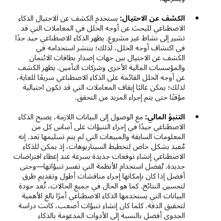
الكشف عن الاحتيال:
يستخدم الكشف عن الاحتيال الذكاء
الاصطناعي للبحث عن أوجه الخلل في المعاملات التي قد
تشير إلى نشاط غير مشروع. يظهر الذكاء الاصطناعي جيد جدًا
في اكتشاف أوجه الخلل، لذلك؛ ينتشر استخدامه في
الكشف عن الاحتيال بين جهات إصدار بطاقات الائتمان
والمؤسسات المالية الأخرى وشركات التأمين. يظهر الكشف
عن أوجه الخلل القائمة على الذكاء الاصطناعي سريعًا للغاية،
لذلك؛ يمكن غالبًا إيقاف المعاملات التي قد تكون احتيالية
مؤقتًا حتى يتم إجراء المزيد من التحقق.
التنبؤ المالي:
مع الوصول إلى البيانات اللازمة، يصبح الذكاء
الاصطناعي جيدًا في إجراء التنبؤات على أساس كل من
المعلومات السابقة والمبيعات التي لم يتم تسليمها بَعد. إنه
مُفيد بشكل خاص لتخطيط السيناريوهات، إذ يمكن للذكاء
الاصطناعي إنشاء توقعات جديدة بسرعة عند إعطاء افتراضات
جديدة. يُفضل استخدام الأنظمة التي تفسر تنبؤاتها—وحتى
أفضل إذا كان بإمكانها إجراء مناقشات أطول وتقديم طرق
لتحسين النتائج. كما هو الحال في جميع الحالات، تُعد جودة
البيانات التي يستخدمها الذكاء الاصطناعي أمرًا بالغ الأهمية
لتحقيق الدقة. كلما كان إنشاء تنبؤات أصعب، كانت دراسة
الجدوى أفضل بالنسبة إلى الأدوات المدعومة بالذكاء