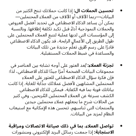
تحسين الحملات ال:
إذا كانت حملاتك تنتج الكثير من
البيانات—ربما الآلاف أو الآلاف من العملاء المحتملين—
يمكن أن يساعد الذكاء الاصطناعي في تحديد أفضل العروض
والحملات النموذجية أداءً قبل تكبد تكلفة إطلاقها. وبالنسبة
إلى المؤسسات التي لديها عملية لتتبع العملاء المحتملين على
طول الطريق إلى الأعمال الرابحة، قد يكون الذكاء الاصطناعي
قادرًا على رسم طُرق تعلُّم جديدة من تلك البيانات
والمساعدة في ضبط الحملات المستقبلية.
تجزئة العملاء:
يُعد العثور على أوجه تشابه بين العناصر في
مجموعات البيانات الضخمة أمرًا جيدًا للذكاء الاصطناعي، لذا؛
فإن فكرة سؤال الذكاء الاصطناعي للعثور على العملاء
المحتملين المشابهين لأفضل عملائك جذَّابة للغاية. إذا كانت
بياناتك قوية بما فيه الكفاية، فيمكن للذكاء الاصطناعي
الكشف بسرعة عن العملاء المحتملين المُربحين، وفي كثير
من الحالات شرح ما يجعلهم عملاء محتملين جيدين
والمنتجات التي تناسبهم. تتحسن هذه الإمكانية مع استيعاب
النظام لمزيد من البيانات.
تواصل العملاء، بما في ذلك صياغة الاتصالات ومراقبة
الاستجابة:
إذا جمعت رسائل البريد الإلكتروني ومنشورات