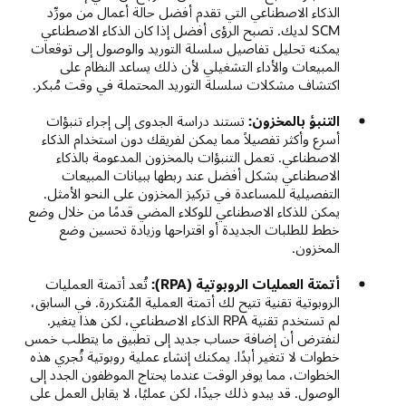
الذكاء الاصطناعي التي تقدم أفضل حالة أعمال من مورِّد
SCM لديك. تصبح الرؤى أفضل إذا كان الذكاء الاصطناعي
يمكنه تحليل تفاصيل سلسلة التوريد والوصول إلى توقعات
المبيعات والأداء التشغيلي لأن ذلك يساعد النظام على
اكتشاف مشكلات سلسلة التوريد المحتملة في وقت مُبكر.
التنبؤ بالمخزون:
تستند دراسة الجدوى إلى إجراء تنبؤات
أسرع وأكثر تفصيلاً مما يمكن لفريقك دون استخدام الذكاء
الاصطناعي. تعمل التنبؤات بالمخزون المدعومة بالذكاء
الاصطناعي بشكل أفضل عند ربطها ببيانات المبيعات
التفصيلية للمساعدة في تركيز المخزون على النحو الأمثل.
يمكن للذكاء الاصطناعي للوكلاء المضي قدمًا من خلال وضع
خطط للطلبات الجديدة أو اقتراحها وزيادة تحسين وضع
المخزون.
أتمتة العمليات الروبوتية (RPA):
تُعد أتمتة العمليات
الروبوتية تقنية تتيح لك أتمتة العملية المُتكررة. في السابق،
لم تستخدم تقنية RPA الذكاء الاصطناعي، لكن هذا يتغير.
لنفترض أن إضافة حساب جديد إلى تطبيق ما يتطلب خمس
خطوات لا تتغير أبدًا. يمكنك إنشاء عملية روبوتية تُجري هذه
الخطوات، مما يوفر الوقت عندما يحتاج الموظفون الجدد إلى
الوصول. قد يبدو ذلك جيدًا، لكن عمليًا، لا يقابل العمل على