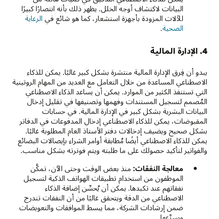
البيانات لاكتشاف أوجه الخلل. يظهر ذلك بأنه انتصارًا كبيرًا
للآلات المزودة بأجهزة استشعار، كما هو شائع في
الرعاية
الصحية
.
4. الإدارة المالية
يبدو أن فِرق الإدارة المالية منتشرة بشكل كبير غالبًا. يمكن للذكاء
الاصطناعي المساعدة من خلال التعامل مع العديد من المهام الروتينية
التي تستنفذ الكثير من الموارد. يمكن أن يساعد الذكاء الاصطناعي
المُصمم لتسجيل المستندات وفهمها وتصنيفها في تقليل إدخال
البيانات البشرية بشكل كبير في الإدارة المالية. في حسابات
المقبوضات، يمكن للذكاء الاصطناعي إدخال المدفوعات في الدفاتر
بشكل صحيح ويضيف إدخالات دفتر الأستاذ العام المطلوبة غالبًا.
يمكن للذكاء الاصطناعي أيضًا مُطابقة أوامر الشراء بإيصالات البضائع
والفواتير لتأكيد حصولك على ما طلبته ويتم فوترته بشكل مناسب.
معالجة النفقات:
منذ بعض الوقت وحتى الآن، تمكَّن
الموظفون من استخدام تطبيقات الهواتف الذكية لتسجيل
نفقاتهم عند تكبدها. يمكن أن يُحسِّن إضافة الذكاء
الاصطناعي من الدقة ويتحقق غالبًا من أن النفقات تندرج
ضمن إرشادات الشركة، مما يبسط الموافقات والتعويضات
ويسرِّعها.