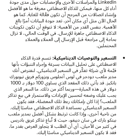
LinkedIn والمراسلات الأخرى والإحصاءات حول مدى جودة
أداء كل منها، فيمكن للذكاء الاصطناعي معرفة ما هو الأفضل
وإنشاء اتصالات من المرجح أن تكون فعَّالة للغاية. كما هو
الحال الآن مثل أي مكان آخر، تعد جودة البيانات أمرًا بالغ
الأهمية. بنفس القدر من الأهمية: لا تتوقع أن تكون تكوينات
الذكاء الاصطناعي جاهزة للإرسال. في الوقت الحالي، لا تزال
بحاجة إلى مراجعة قبل الإرسال إلى العملاء والعملاء
المحتملين.
التسعير والتوصيات الديناميكية:
تتسم قدرة الذكاء
الاصطناعي على تحليل البيانات بسرعة وإجراء التنبؤات بأنها
قيِّمة لأي شركة تفكِّر في التسعير الديناميكي. لنفترض أنك
مدير ملعب دودجر في لوس أنجلوس ويزوركم فريق نيويورك
يانكيز. قد يأتي ذلك المقعد الذي يساوي 100 دولار بـ 1000
دولار في هذه المبارة—وربما أكثر من ذلك. ما السعر الذي
يجب عليك وضعه لتحسين الإيرادات والاستمرار في بيع تذاكر
الملعب؟ إذا كان بإمكانك ربط تلك المعضلة، فقد يكون
التسعير الديناميكي بمساعدة الذكاء الاصطناعي مناسبًا إليك.
من ناحية أخرى، وإذا كانت ترتبط بشكل أفضل بمدير ملعب
بيتكو بارك في سان دييغو، حيث لا تُباع تذاكر غريق بادريس
في كثير من الأحيان، أي أن الطلب لا يتجاوز العرض بقدر ما،
فقد لا يكون التسعير الديناميكي مناسبًا إليك.