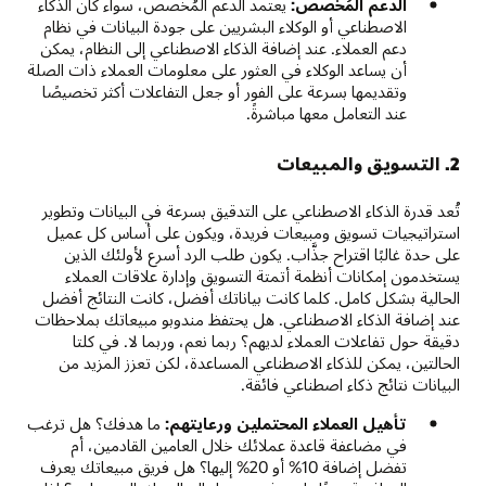
الدعم المُخصص:
يعتمد الدعم المُخصص، سواء كان الذكاء
الاصطناعي أو الوكلاء البشريين على جودة البيانات في نظام
دعم العملاء. عند إضافة الذكاء الاصطناعي إلى النظام، يمكن
أن يساعد الوكلاء في العثور على معلومات العملاء ذات الصلة
وتقديمها بسرعة على الفور أو جعل التفاعلات أكثر تخصيصًا
عند التعامل معها مباشرةً.
2. التسويق والمبيعات
تُعد قدرة الذكاء الاصطناعي على التدقيق بسرعة في البيانات وتطوير
استراتيجيات تسويق ومبيعات فريدة، ويكون على أساس كل عميل
على حدة غالبًا اقتراح جذَّاب. يكون طلب الرد أسرع لأولئك الذين
يستخدمون إمكانات أنظمة أتمتة التسويق وإدارة علاقات العملاء
الحالية بشكل كامل. كلما كانت بياناتك أفضل، كانت النتائج أفضل
عند إضافة الذكاء الاصطناعي. هل يحتفظ مندوبو مبيعاتك بملاحظات
دقيقة حول تفاعلات العملاء لديهم؟ ربما نعم، وربما لا. في كلتا
الحالتين، يمكن للذكاء الاصطناعي المساعدة، لكن تعزز المزيد من
البيانات نتائج ذكاء اصطناعي فائقة.
تأهيل العملاء المحتملين ورعايتهم:
ما هدفك؟ هل ترغب
في مضاعفة قاعدة عملائك خلال العامين القادمين، أم
تفضل إضافة 10% أو 20% إليها؟ هل فريق مبيعاتك يعرف