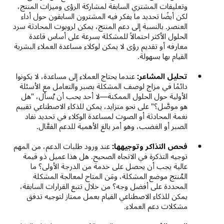
وتعليقات المشتري السابقة لمشاركة الرؤى وميزات المنتج،
لكن أيضًا تحديد ما يفكر فيه المشترون السابقون حول أداء
العنصر. بالنسبة إلى دعم المنتج، يمكن لروبوت المحادثة سرد
الحلول الأكثر احتمالاً للمشكلة بسرعة على أساس قاعدة
معارفه أو تقديم رؤى لا يمكن لوكلاء مساعدة العملاء البشرية
القيام بها بسهولة.
تحليل المشاعر:
عندما يحتاج العملاء إلى مساعدة، لا يكونوا
دائمًا في مزاج لوصف المشكلة بصبر والتعامل مع الأسئلة
الأولية حول الحلول الممكنة—لا أحد يحب أن يُسأل، "هل
هو موصَّل؟" على نحو متزايد، يمكن للذكاء الاصطناعي تقييم
نغمة المحادثة أو الصوت لمساعدة الوكلاء في تحديد نفاد
الصبر أو الغضب، وهو أمر بالغ الأهمية للدعم الفعَّال.
فحص التذاكر وتوجيهها:
عند ورود طلبات الدعم، من المهم
توجيه التذكرة في الاتجاه الصحيح. هل هذا عميل ذو قيمة
عالية يجب أن يحصل على خدمة من الدرجة الأولى؟ ما
المُنتج موضع المشكلة، ومَن المتاح لمعالجة المشكلة
المحددة على أفضل وجه؟ من خلال تتبع القرارات السابقة،
يمكن للذكاء الاصطناعي القيام بعمل ممتاز لتوجيه تدفق
مشكلات دعم العملاء.