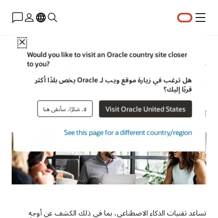
القائمة
Close
Would you like to visit an Oracle country site closer
حالة الأعمال للذكاء الاصطناعي:
to you?
دليل وحالات استخدام لأصحاب
هل ترغب في زيارة موقع ويب لـ Oracle يخص بلدًا أكثر
قربًا إليك؟
المصلحة
Visit Oracle United States
لا، شكرًا، سأبقى هنا
آرت ويتمان | مدير محتوى تكنولوجيا Oracle | 8 سبتمبر 2025
See this page for a different country/region
تساعد تقنيات الذكاء الاصطناعي، بما في ذلك الكشف عن أوجه