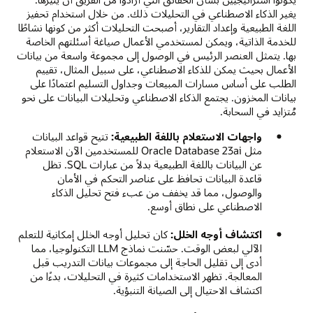
يغير الذكاء الاصطناعي في التحليلات ذلك. من خلال استخدام تحفيز
اللغة الطبيعية وإعداد التقارير، أصبحت التحليلات أكثر من كونها نشاطًا
للخدمة الذاتية، ويمكن لمستخدمي الأعمال صياغة أسئلتهم الخاصة
بها. يتمثل العنصر الرئيس في الوصول إلى مجموعة واسعة من بيانات
الأعمال بحيث يمكن للذكاء الاصطناعي، على سبيل المثال، تقييم
الطلب على أساس مسارات المبيعات وجداول التسليم اعتمادًا على
بيانات المخزون. يجتمع الذكاء الاصطناعي وتحليلات البيانات على نحو
مُتزايد في السحابة.
واجهات الاستعلام باللغة الطبيعية:
تتيح قواعد البيانات
مثل Oracle Database 23ai للمستخدمين الآن الاستعلام
عن البيانات باللغة الطبيعية بدلاً من عبارات SQL. تظل
قاعدة البيانات تحافظ على عناصر التحكم في الأمان
والوصول، مما قد يخفف من عبء فتح تحليل الذكاء
الاصطناعي على نطاق أوسع.
اكتشاف أوجه الخلل:
كان تحليل أوجه الخلل إمكانية للتعلم
الآلي لبعض الوقت. حسّنت نماذج LLM التكنولوجيا، مما
أدى إلى تقليل الحاجة إلى مجموعات بيانات التدريب قبل
المعالجة. تظهر الاستخدامات كثيرة في التحليلات، بدءًا من
اكتشاف الاحتيال إلى الصيانة التنبؤية.