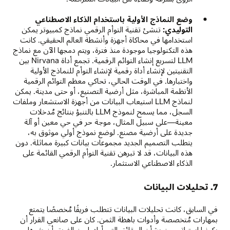
وضع النماذج الأولية باستخدام الذكاء الاصطناعي
التوليدي:
تنشئ تقنية التوأم الرقمي نماذج كمبيوتر يمكن
استخدامها في محاكاة أجهزة وأنشطة العالم الحقيقي. كانت
هذه التكنولوجيا موجودة منذ فترة، ويتم دمجها الآن مع نماذج
LLM لتسريع إنشاء التوائم الرقمية. تجمع أداة Nirvana بين
التقنيتين لإنشاء أداة رقمية لإنشاء التوأم للنماذج الأولية
واختبارها. في الوقت الحالي، تحاكي معظم التوائم الرقمية
الأنظمة المباشرة، مثل أرضية التصنيع، أو حتى مدينة. يمكن
لنماذج LLM استيعاب البيانات من أجهزة الاستشعار وملفات
السجل، مما يسمح لنموذج LLM بالتنبؤ بنتائج مُدخلات
معينة—على سبيل المثال، موجة حر في حي معين أو آلة
جديدة على أرضية مصنع. لوضع نموذج أولي موثوق به،
يتطلب التصميم الجديد مجموعات بيانات كبيرة مماثلة. دون
هذه البيانات، قد لا تبرهن تقنية التوأم الرقمي القائمة على
الذكاء الاصطناعي الاستثمار.
7. تحليلات البيانات
في السابق، كانت تحليلات البيانات تتطلب فريقًا مُخصصًا يتمتع
بمهارات مُتخصصة وأدوات باهظة الثمن. كان على صانعي القرار أن
يكونوا استراتيجيين بشأن الحقائق التي أرادوا من الفريق أن يثيرها.