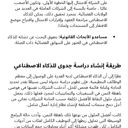
على الشركة الامتثال إليها الخطوة الأولى، وتكون الأصعب
غالبًا ، خاصةً بالنسبة إلى الشركات العاملة في العديد من
الولايات القضائية. بمجرد تحقيق ذلك، يمكن للذكاء
الاصطناعي مراجعة العقود وإقرارات الامتثال واقتراح موضع
الافتقار إلى المستندات ولماذا.
مساعدو الأبحاث القانونية:
يتفوق البحث عن تشابه للذكاء
الاصطناعي في العثور على السوابق القضائية ذات الصلة.
طريقة إنشاء دراسة جدوى للذكاء الاصطناعي
نظرًا إلى أن الذكاء الاصطناعي لديه القدرة على الوصول إلى معظم
الوظائف التنظيمية، فإن تطوير دراسة جدواه ليس بسيطًا بقدر تحديد
الحاجة وكتابة قائمة فحص للحل. أدخلت الشركات نفسها في فوضى
باهظة الثمن في السبعينات والثمانينيات لمجرد فعلها ذلك. يجعل
شراء حلول النقاط الأفضل تكلفة حسب الحاجة الشركات تعاني من
أجل دمج منتجات مُختلفة لإنشاء نظام إدارة أعمال شامل.
كانت أفضل الحلول من نوعها تلك باهظة الثمن، وأدت حالة البرامج
الوسيطة التي تحاول ربطها إلى التوظيف الكامل لفئات من أدوات
التكامل. لكن ظهرت مشكلة أكبر أثناء محاولات جمع البيانات من