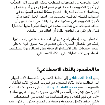
الخلل والبحث عن المتجهات الشركات لبعض الوقت. لكن التحدُّث
إلى أجهزة الكمبيوتر باللغة الطبيعية—والسؤال حول أداء الأعمال
ومناقشة الأسباب الجذرية—أصبح ممكنًا لمعظم الشركات في
السنوات القليلة الماضية فحسب. من السهل تخيل كيف يمكن
لأجهزة الكمبيوتر التي يمكنها تحليل البيانات في غمضة عين أن
تساعد شركتك. لكن يتطلب استخلاص قيمة تجارية منها استثمارًا
كبيرًا، ولم يكن من الواضح دائمًا أن العائد يبرر التكلفة.
باختصار، يوجد إجماع واسع على أن الذكاء الاصطناعي يلعب دورًا
رئيسًا في الأعمال التجارية، لكن تقديم دراسة جدوى قوية له على
أساس حسابات عائد الاستثمار الراسخة يظل تحديًا. دعونا نستكشف
طريقة تبرير الاستثمارات في الذكاء الاصطناعي.
ما المقصود بالذكاء الاصطناعي؟
يشير
الذكاء الاصطناعي
إلى أنظمة الكمبيوتر المُصممة لأداء المهام
التي تتطلب عادةً الذكاء البشري. يتم تدريب النماذج الأكثر تقدُّمًا،
والمعروفة باسم
نماذج اللغة الكبيرة (LLM)
على مجموعات البيانات
الكبيرة من الإنترنت والمصادر الأخرى. بمجرد تدريبها، تتفوق نماذج
LLM في فهم اللغة، وتوفِّر المساعدة عبر العديد من التخصصات،
وتضع خطط لإكمال مجموعة واسعة من المهام. يمكن أن تكون هذه