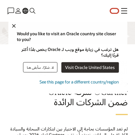
القائمة
Close
Would you like to visit an Oracle country site closer
to you?
هل ترغب في زيارة موقع ويب لـ Oracle يخص بلدًا أكثر
قربًا إليك؟
يوفّر OCI ما تحتاج إليه
Visit Oracle United States
لا، شكرًا، سأبقى هنا
المجالات الخاضعة للتنظيم،
وقد صنّفت مؤسسة
See this page for a different country/region
Gartner® شركة Oracle
ضمن الشركات الرائدة
لم تعد المؤسسات بحاجة إلى الاختيار بين ابتكارات السحابة والسيادة
الكاملة على البيانات. نعتقد أن تقرير Gartner لعام 2026 بعنوان