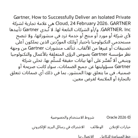
Gartner, How to Successfully Deliver an Isolated Private
Cloud, 24 February 2026. GARTNER هي علامة تجارية لشركة
GARTNER، Inc. و/أو الشركات التابعة لها. ‏‫لا تُبدي Gartner تأييدها
لأي شركة أو مورد أو منتج أو خدمة ترد في منشوراتها، ولا تنصح
مستخدمي التكنولوجيا باختيار أولئك المورِّدين الذين يملكون أعلى
تصنيفات أو غيرها من الألقاب.‬ تتألف منشورات Gartner من وجهة
نظر مؤسسة Gartner بصوص الرؤى المتعلقة بالأعمال والتكنولوجيا
وينبغي ألا تُفسَّر على أنها بيانات حقيقة مُسلَّم بها. تخلي شركة
Gartner مسؤوليتها عن جميع الضمانات، سواء كانت صريحة أو
ضمنية، في ما يتعلق بهذا المنشور، بما في ذلك أي ضمانات تتعلق
بالتجارة أو الملاءمة لغرض معين.
© 2026 Oracle
شروط الاستخدام والخصوصية
خيارات الإعلان
الوظائف
الاشتراك في رسائل البريد الإلكتروني
خط المساعدة للتكامل
الاتصال بنا