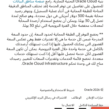
بنية Oracle Cloud التحتية التجارية. راجع
صفحة مناطق البيانات
للحصول على تفاصيل عن توفر الخدمة (قد تختلف المناطق الدقيقة
المتاحة للطبقة المجانية في أثناء عملية التسجيل). ويتوفر رصيد
سحابة بقيمة 300 دولار أمريكي في دول محددة، وهو صالح لمدة
تصل إلى 30 يومًا. ويمكن أن يخضع استخدام أرصدة السحابة
لمعدلات مخفضة خلال الفترة الترويجية التي تبلغ 30 يومًا.
** يخضع التوفر إلى الطبقة المجانية لحدود السعة. إن حدود السعة
المدرجة ضمن كل خدمة ما هي إلا تقديرات فقط وهي تعكس السعة
القصوى التي يمكنك الحصول عليها إذا كنت تستهلك أرصدتك
بالكامل في خدمة واحدة خلال الفترة الترويجية. يمكن أن تكون السعة
القصوى لكل خدمة تحصل عليها أقل إذا كنت تستهلك خدمات
متعددة. تخضع قائمة الخدمات وتقديرات السعات للتغيير. ‏‫رصيدك
متاح لك في وحدة تحكم Oracle Cloud Infrastructure.
© 2026 Oracle
شروط الاستخدام والخصوصية
خيارات الإعلان
الوظائف
الاشتراك في رسائل البريد الإلكتروني
خط المساعدة للتكامل
الاتصال بنا