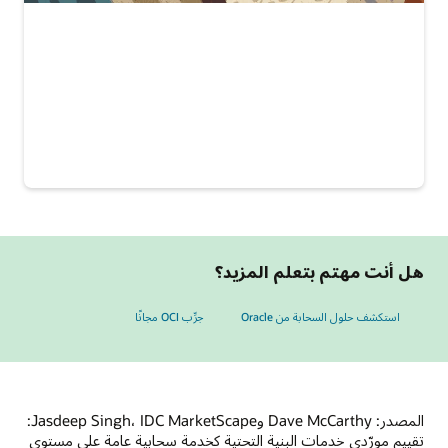
هل أنت مهتم بتعلم المزيد؟
استكشف حلول السحابة من Oracle
جرِّب OCI مجانًا
المصدر: Dave McCarthy وJasdeep Singh، IDC MarketScape:
تقييم مورّدي خدمات البنية التحتية كخدمة سحابية عامة على مستوى