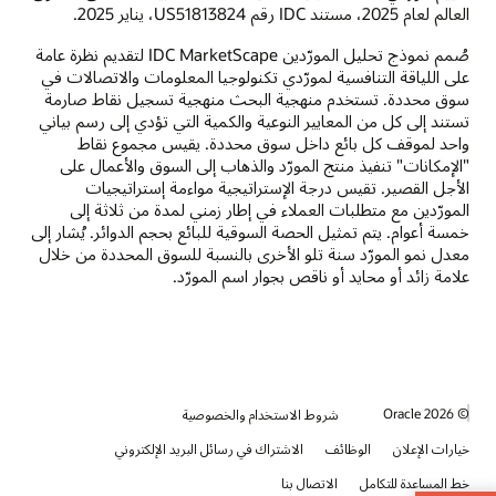
العالم لعام 2025، مستند IDC رقم US51813824، يناير 2025.
صُمم نموذج تحليل المورّدين IDC MarketScape لتقديم نظرة عامة
على اللياقة التنافسية لمورّدي تكنولوجيا المعلومات والاتصالات في
سوق محددة. تستخدم منهجية البحث منهجية تسجيل نقاط صارمة
تستند إلى كل من المعايير النوعية والكمية التي تؤدي إلى رسم بياني
واحد لموقف كل بائع داخل سوق محددة. يقيس مجموع نقاط
"الإمكانات" تنفيذ منتج المورّد والذهاب إلى السوق والأعمال على
الأجل القصير. تقيس درجة الإستراتيجية مواءمة إستراتيجيات
المورّدين مع متطلبات العملاء في إطار زمني لمدة من ثلاثة إلى
خمسة أعوام. يتم تمثيل الحصة السوقية للبائع بحجم الدوائر. يُشار إلى
معدل نمو المورّد سنة تلو الأخرى بالنسبة للسوق المحددة من خلال
علامة زائد أو محايد أو ناقص بجوار اسم المورّد.
© 2026 Oracle
شروط الاستخدام والخصوصية
خيارات الإعلان
الوظائف
الاشتراك في رسائل البريد الإلكتروني
خط المساعدة للتكامل
الاتصال بنا