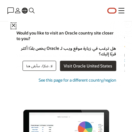
القائمة
Close
Primavera Analytics
Would you like to visit an Oracle country site closer
to you?
هل ترغب في زيارة موقع ويب لـ Oracle يخص بلدًا أكثر
قربًا إليك؟
احصل على رؤية أعمق لمشروعاتك والمجموعة
Primavera P6 Enterprise
Project Portfolio Management
و
Primavera Unifier
. الكشف عن
الاتجاهات واكتشاف السبب الرئيس للمشكلات والتنبؤ بالتكاليف وتحسين
Visit Oracle United States
لا، شكرًا، سأبقى هنا
عملية اتخاذ القرارات الاستراتيجية وعلى مستوى المشروعات.
See this page for a different country/region
طلب عرض توضيحي