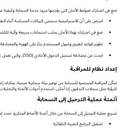
ضع في اعتبارك ضوابط الأمان التي يقدمها مزود خدمة السحابة وكيفية عمل 
احرص على أن الاستراتيجية ستحمي البيانات الحساسة أثناء ال
ضع في اعتبارك نهجًا للأمان يجلب استجابات سريعة وآلية للكش
تطوير قواعد لتقييم وصول المستخدم بناءً على الهوية والمصادقة
ابحث عن مصادقة تسجيل الدخول الأحادي (SSO)، والتي تعمل على تحسين تجربة المستخدم. يتطلب الدخول الأحادي تسجيل دخول واحدًا فقط إلى نطاق الشبكة أو التطبيق للوصول إلى الخدمات الأخرى المرتبطة به
إعداد نظام للمراقبة
تمكّن المراقبة المستمرة للسحابة من توفير بيئة سحابية صحية. يمكنك إع
للرؤية مثل سجلات التدقيق. إذا أمكن، استخدم أدوات الأتمتة والتحليلات ل
أتمتة عملية الترحيل إلى السحابة
تسريع عملية الترحيل إلى السحابة من خلال أتمتة الأنماط المتكررة. تحدد
تشغيل البرامج النصية التلقائية