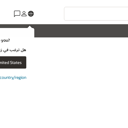
o you?
هل ترغب في زيارة موقع ويب لـ e
nited States
t country/region