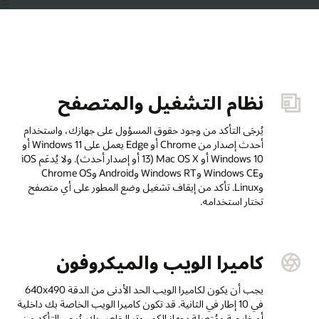
نظام التشغيل والمتصفح
يُرجَى التأكد من وجود حقوق المسؤول على جهازك، واستخدام
أحدث إصدار من Chrome أو Edge يعمل على Windows 11 أو
Windows 10 أو Mac OS X (13 أو إصدار أحدث). ولا يُدعَم iOS
وWindows CE وWindows RT وAndroid وChrome OS
وLinux. تأكد من إيقاف تشغيل وضع المطور على أي متصفح
تختار استخدامه.
كاميرا الويب والميكروفون
يجب أن يكون لكاميرا الويب الحد الأدنى من الدقة 640x490
في 10 إطار في الثانية. قد تكون كاميرا الويب الخاصة بك داخلية
أو خارجية ومُتصلة بجهاز الكمبيوتر الخاص بك. يُرجى التأكد من