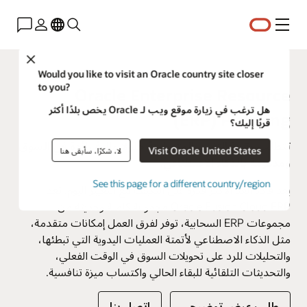
القائمة
Close
Would you like to visit an Oracle country site closer
to you?
Oracle Enterprise Resource
هل ترغب في زيارة موقع ويب لـ Oracle يخص بلدًا أكثر
Planning ‏(ERP)
قربًا إليك؟
تتطلب وتيرة التغيير المتسارعة حلولًا مالية رائدة في السوق
Visit Oracle United States
لا، شكرًا، سأبقى هنا
ومدعومة بالذكاء الاصطناعي.
See this page for a different country/region
يعد قادة الغد الأكثر قدرة على التكيف مع التغيير اليوم. تعد
Oracle Fusion Cloud ERP مجموعة كاملة وحديثة من
مجموعات ERP السحابية، توفر لفرق العمل إمكانات متقدمة،
مثل الذكاء الاصطناعي لأتمتة العمليات اليدوية التي تبطئها،
والتحليلات للرد على تحويلات السوق في الوقت الفعلي،
والتحديثات التلقائية للبقاء الحالي واكتساب ميزة تنافسية.
طلب عرض توضيحي