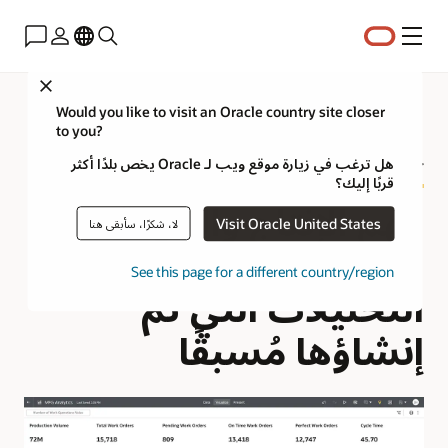
القائمة
Close
Would you like to visit an Oracle country site closer
to you?
جولة حول منتج تحليلات التصنيع
هل ترغب في زيارة موقع ويب لـ Oracle يخص بلدًا أكثر
قربًا إليك؟
فهم الإنتاج والجودة
Visit Oracle United States
لا، شكرًا، سأبقى هنا
وتحسينهما من خلال
See this page for a different country/region
التحليلات التي تم
إنشاؤها مُسبقًا