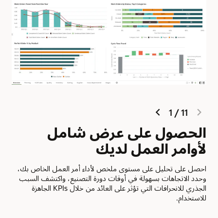
next
previous
1
/
11
slide
slide
الحصول على عرض شامل
ان
لأوامر العمل لديك
مش
احصل على تحليل على مستوى ملخص لأداء أمر العمل الخاص بك،
يمكن
وحدد الاتجاهات بسهولة في أوقات دورة التصنيع، واكتشف السبب
أنما
الجذري للانحرافات التي تؤثر على العائد من خلال KPIs الجاهزة
سببه
للاستخدام.