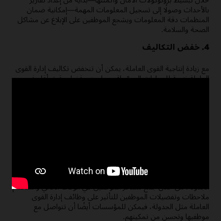
بالأحداث وصولًا إلى تسجيل المعلومات المهمة—إمكانية ضمان
المنظمات دقة المعلومات ويشجع الموظفين على الإبلاغ عن مشاكل
الصحة والسلامة.
4. خفض التكاليف
مع زيادة إنتاجية القوى العاملة، يمكن أن تنخفض تكاليف إدارة القوى
العاملة نتيجة للعمليات المبسّطة، مما يعني قضاء وقت أقل في
المهام الإدارية. تضمن الرؤية الأوضح لتوافر الموظفين والساعات
المدرجة بالموازنة دقة في وقت العمل والغيابات المأخوذة والتأكد
من صحتها، مما يقلل من نفقات التوظيف في أشياء مثل زيادة
الوقت الإضافي أو زيادة العمل.
5. إشراك الموظفين
يمكن لأدوات إدارة القوى العاملة تحسين مشاركة الموظفين من خلال
مساعدة الموظفين على الشعور بزيادة الإنتاجية في عملهم وتحقيق
توازن أفضل بين العمل والحياة الشخصية من خلال زيادة مرونة
الجدولة. من خلال جمع مشاعر الموظفين في الوقت الحالي واستخدام
ملاحظات وتفضيلات الموظفين للتأثير على وظائف إدارة القوى
العاملة مثل الجدولة، فيمكن للمؤسسات أيضًا أن تتواصل مع
موظفيها وتحسن من تمكينهم.