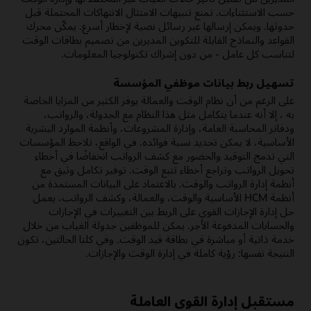
حسب الاستثناءات. تمنع تنبيهات الامتثال الانتهاكات المحتملة قبل
حدوثها. ويمكن إرسالها عبر رسائل نصية لإخطار أسرع. يمكّن محرك
القواعد والنماذج القابلة للتكوين المديرين من تصميم بطاقات الوقت
لتناسب كل عامل - من دون إشراك تكنولوجيا المعلومات.
تسهيل ربط بيانات موظفي المؤسسة
على الرغم من أن نظام الوقت والعمالة يوفر الكثير من المزايا الخاصة
به ، إلا أنه عندما يتكامل مثل هذا النظام مع الجدولة، والرواتب،
ودفاتر المحاسبة العامة، وإدارة المشروعات، وأنظمة الموارد البشرية
الأساسية، لا يمكن تحديد نسبة فوائده. في الواقع، تلاحظ المؤسسات
التي تدمج التوقيد والحضور مع كشف الرواتب انخفاضًا في أخطاء
تحويل الرواتب وتراجع أخطاء تتبع الوقت. توفير تكامل وثيق مع
أنظمة إدارة الرواتب والوقت. بالاعتماد على البيانات المستمدة من
أنظمة HCM الأساسية والوقت، والعمالة، وكشف الرواتب، يعمل
حل إدارة الإجازات القوي على الربط بين التغييرات في الإجازات
والحسابات المدفوعة الأجر. يمكن للموظفين جدولة الغياب من خلال
خدمة ذاتية أو مباشرة في بطاقة قيد الوقت. وفي كلتا الحالتين، تكون
النتيجة نفسها: رؤية كاملة في إدارة الوقت والإجازات.
مستقبل إدارة القوى العاملة