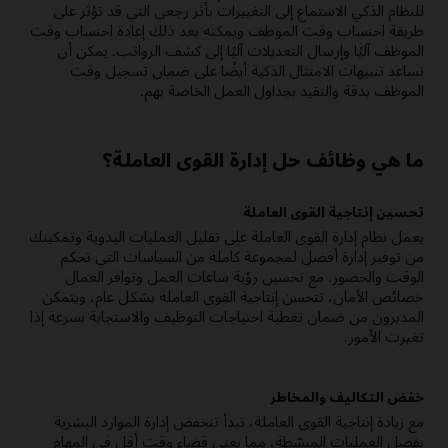
للنظام الذكي الاستماع إلى التغييرات بأثر رجعي التي قد تؤثر على
طريقة احتساب وقت الموظف ويمكنه بعد ذلك إعادة احتساب وقت
الموظف آليًا وإرسال التعديلات آليًا إلى كشف الرواتب. يمكن أن
تساعد تنبيهات الامتثال الذكية أيضًا على ضمان تسجيل وقت
الموظف بدقة والتقيد بجداول العمل الخاصة بهم.
ما هي وظائف حل إدارة القوى العاملة؟
تحسين إنتاجية القوى العاملة
يعمل نظام إدارة القوى العاملة على تقليل العمليات اليدوية وتمكينك
من توفير إدارة أفضل لمجموعة كاملة من السياسات التي تحكم
الوقت والحضور. مع تحسين رؤية ساعات العمل وتوافر العمال
خصائص الأمان، تتحسن إنتاجية القوى العاملة بشكل عام، ويتمكن
المديرون من ضمان تغطية احتياجات التوظيف والاستجابة بسرعة إذا
تغيرت الأمور.
خفض التكاليف والمخاطر
مع زيادة إنتاجية القوى العاملة، تبدأ تنخفض إدارة الموارد البشرية
بفضل العمليات المبسّطة، مما يعني قضاء وقت أقل في المهام