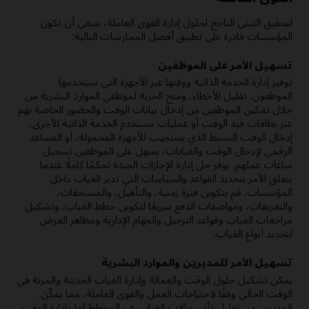
لتحقيق التبني الناجح لحلول إدارة القوى العاملة، ينبغي أن تكون
المؤسسات قادرة على تطبيق أفضل الممارسات التالية:
تسهيل الأمر على الموظفين
توفير إدارة الخدمة الذاتية ووقتها عبر الأجهزة التي يستخدمها
الموظفون. تقليل الأخطاء، ومنح الحرية لموظفي الموارد البشرية من
خلال تمكين الموظفين من إدخال بيانات الوقت والحضور الخاصة بهم
عبر بطاقات قيد الوقت أو عمليات مستخدم الخدمة الذاتية الأخرى.
إدخال الوقت البسيط الذي يستجيب للأجهزة المحمولة، أو المساعد
الرقمي لإدخال الوقت والغيابات، يسهل على الموظفين تسجيل
ساعات عملهم. يوفر حل إدارة الإجازات الجيدة تحكمًا كاملًا عندما
يتعلق الأمر بتحديد القواعد والسياسات التي تدير الغياب داخل
المؤسسات. قم بتكوين فترة زمنية، والتأهيل، والمستحقات،
والتعريفات، ومواصفات الدفع سريعًا لتكوين خطط الغياب. وتشكيل
مراجعات الغياب وقواعد الترحيل والمهام الإدارية ومظاهر العرض
لتحديد أنواع الغياب.
تسهيل الأمر للمديرين والموارد البشرية
يمكن تشكيل حلول الوقت والعمالة وإدارة الغياب الحديثة والمرنة في
الوقت الحالي وفقًا لاحتياجات العمل والقوى العاملة، مما يمكّن
المديرين من تقليل تأثير حالات الغياب غير المخطط لها وإدارة الوقت