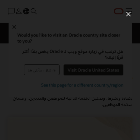
القائمة
Close
نظرة عامة
HCM للمجالات
الحلول
ما الجديد؟
Would you like to visit an Oracle country site closer
to you?
هل ترغب في زيارة موقع ويب لـ Oracle يخص بلدًا أكثر
ما المقصود بإدارة القوى العاملة
قربًا إليك؟
(WFM)؟
Visit Oracle United States
لا، شكرًا، سأبقى هنا
See this page for a different country/region
يعرف حل إدارة القوى العاملة (WFM)
على أنه برمجي يساعد المؤسسات
على تبسيط العمليات التي تدير وقت العمال وأتمتها، وتنظيم قوة العمل
بكفاءة ونشرها، وتمكين الخدمة الذاتية للموظفين والمديرين، وضمان
سلامة الموظفين.