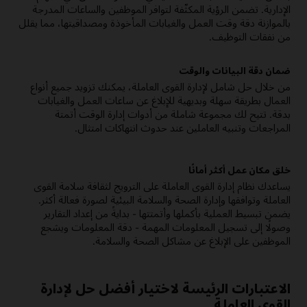
الإدارية. تضمن الرؤية المكثّفة لتوافر الموظفين والساعات المدرجة
بالموازنة دقة وقت العمل والغيابات المأخوذة ومصداقيتها، مما يقلل
من نفقات التوظيف.
ضمان دقة البيانات والوقت
من خلال حل شامل لإدارة القوى العاملة، يمكنك تزويد جميع أنواع
العمال بطريقة سهلة وبديهية للإبلاغ عن ساعات العمل والغيابات
بدقة. تتيح لك مجموعة شاملة من أدوات إدارة الوقت أتمتة
المراجعات وتنبيه العاملين عند حدوث انتهاكات امتثال.
خلق مكان عمل أكثر أمانًا
يساعدك نظام إدارة القوى العاملة على الترويج لثقافة سلامة القوى
العاملة وتوافقها وإدارة الصحة والسلامة البيئية لصورة فعالة أكثر.
يضمن تبسيط العملية بأكملها وأتمتتها - بدايةً من إعداد التقارير
وصولًا إلى تسجيل المعلومات المهمة - دقة المعلومات ويشجع
الموظفين على الإبلاغ عن مشاكل الصحة والسلامة.
الاعتبارات الرئيسة لاختيار أفضل حل لإدارة
القوى العاملة