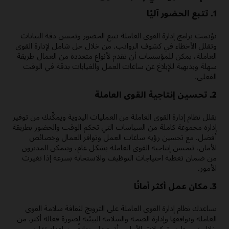
1. تتبع الحضور آليًا
تؤتمت برامج إدارة القوى العاملة تتبع الحضور وتحسن دقة البيانات
وتقلل الأخطاء في كشوف الرواتب. من خلال حل شامل لإدارة القوى
العاملة، يمكن للمؤسسات أن تقدم لأنواع متعددة من العمال طريقة
سهلة وبديهية للإبلاغ عن ساعات العمل والغيابات بدقة في الوقت
الفعلي.
2. تحسين إنتاجية القوى العاملة
يقلل نظام إدارة القوى العاملة من العمليات اليدوية ويمكِّنك من توفير
إدارة مجموعة كاملة من السياسات التي تحكم الوقت والحضور بطريقة
أفضل. مع تحسين رؤية ساعات العمل وتوافر العمال وخصائص
الأمان، تتحسن إنتاجية القوى العاملة بشكل عام، ويتمكن المديرون
من ضمان تغطية احتياجات التوظيف والاستجابة بسرعة إذا تغيرت
الأمور.
3. مكان عمل أكثر أمانًا
يساعدك نظام إدارة القوى العاملة على الترويج لثقافة سلامة القوى
العاملة وتوافقها وإدارة الصحة والسلامة البيئية لصورة فعالة أكثر. من
خلال تبسيط بروتوكولات الأمان وأتمتتها—بدايةً من إعداد تقارير