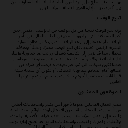
بها. يجب أن يعالج حل إدارة القوى العاملة لديك تلك المخاوف. من
بين أكثر تحديات إدارة القوى العاملة شيوعًا ما يلي:
تتبع الوقت
يؤثر تتبع الوقت تقريبًا على كل موظف في المؤسسة. تكمن إحدى
أكبر المشكلات التي يواجهها العملاء في الوقت الحالي في تأخر
البيانات، أو الافتقار إلى نزاهة البيانات الصواردة من نظام الموارد
البشرية الرئيس. تقليديا، كان تتبع الوقت محيرًا، وبطيئًا، ومعرّضًا
للخطأ ، مما قد يؤدي إلى تكاليف كشوف رواتب غير ضرورية وأعباء
إدارية إضافية. والأسوأ من ذلك هو التأثير على معنويات الموظفين
عندما تكون شيكات الرواتب غير دقيقة. لا ترغب أي شركة في
امتثالها أمام المحاكم عند نهاية المطاف، أو تكوين أي سمعة سيئة
لأنها قاضت موظفيها أجرهم بشكل غير صحيح، أو عدم التزامها
القانون.
الموظفون الممثلون
يتمتع العمال الممثلين عمومًا بأجور أعلى بكثير واستحقاقات أفضل
من العمال غير الممثلين. قد يكون الامتثال لهذه اللوائح صعبًا للغاية
بالنسبة إلى بعض المؤسسات بسبب تعقيد قواعد الأقدمية، والمدة،
والأهلية، والمزايا، والغياب، واستحقاقات الدفع. قد تصبح إدارة قواعد
العقود صعبة من دون حل شامل لإدارة القوى العاملة.