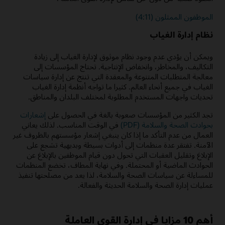
الموظفون الممثلون (4:11)
نظام إدارة الغياب
ويمكن أن يؤدي عدم وجود نظام موثوق لإدارة الغياب إلى زيادة
التكاليف، والمخاطر، وانخفاض الإنتاجية. تحتاج المؤسسات إلى
معالجة المتطلبات المتنوعة والمعقدة التي تنتج عن إدارة سياسات
الغياب في جميع أنحاء العالم. كثيرا ما تواجه أنظمة إدارة الغياب
تحديات واجهات المستخدم المطلوبة لمختلف البلدان والمناطق.
تجد الكثير من المؤسسات صعوبة بالغة في الحصول على
إشعارات
بحوادث الصحة والسلامة (PDF)
في الوقت المناسب. لذلك يعاني
العمال من عدم التأكد ما إذا كان ينبغي إشعار مؤسستهم بالظروف غير
الآمنة. تفتقر عدة منظمات إلى أدوات بسيطة وبديهية تشجع على
الإبلاغ وتقليل العقبات التي تحول دون قيام الموظفين بالإبلاغ عن
الحوادث الماضية أو المحتملة. وفي نهاية المطاف، تخضع المنظمات
للمساءلة عن سياسات الصحة والسلامة، لذا يعد من مصلحتها تنفيذ
عمليات إدارة الصحة والسلامة الحديثة والفعالة.
أهم 10 مزايا في إدارة القوى العاملة